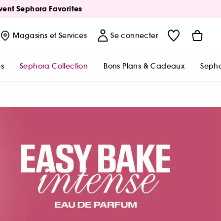
Avent Sephora Favorites
Magasins
et Services
Se connecter
s
Sephora Collection
Bons Plans & Cadeaux
Sepho