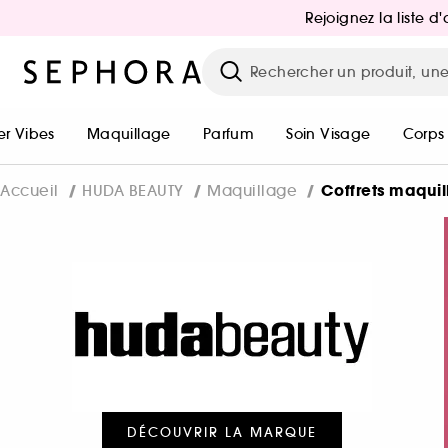
Rejoignez la liste 
r Vibes
Maquillage
Parfum
Soin Visage
Corps
Coffrets maqui
Accueil
HUDA BEAUTY
Maquillage
DÉCOUVRIR LA MARQUE