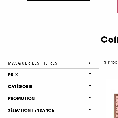
Cof
3 Prod
MASQUER LES FILTRES
PRIX
CATÉGORIE
Maquillage
PROMOTION
Coffrets maquillage (3)
0 (3)
SÉLECTION TENDANCE
Coffret Rouge à Lèvres (1)