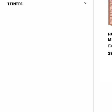
Nouveauté (1)
Coffret Maquillage Teint (2)
TEINTES
Rose (2)
H
Mi
Co
2