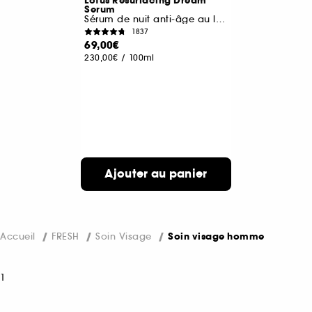
Lotus Resurfacing Dream
Serum
Sérum de nuit anti-âge au lotus et aux AHAs
1837
69,00€
230,00€
/
100ml
Ajouter au panier
Accueil
FRESH
Soin Visage
Soin visage homme
1