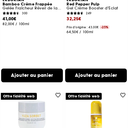
ERBORIAN
ERBORIAN
Bamboo Crème Frappée
Red Pepper Pulp
Gelée Fraîcheur Réveil de la Peau
Gel Crème Booster d'Éclat
300
249
41,00€
32,25€
82,00€
/
100ml
Prix d'origine : 43,00€
-25%
64,50€
/
100ml
Ajouter au panier
Ajouter au panier
Offre fidélité web
Offre fidélité web