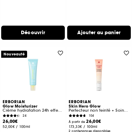
Découvrir
Ajouter au panier
Nouveauté
ERBORIAN
ERBORIAN
Glow Moisturizer
Skin Hero Glow
Crème hydratation 24h effet glass skin
Perfecteur non teinté + Soin booster d'éclat 7 jours**
24
104
26,00€
26,00€
À partir de
52,00€
/
100ml
173,33€
/
100ml
2 contenances disponibles