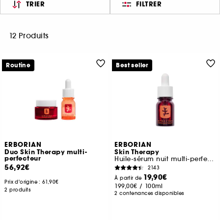
TRIER
FILTRER
12 Produits
Routine
Best seller
ERBORIAN
ERBORIAN
Duo Skin Therapy multi-
Skin Therapy
perfecteur
Huile-sérum nuit multi-perfectrice
56,92€
2143
19,90€
À partir de
Prix d'origine :
61,90€
199,00€
/
100ml
2 produits
2 contenances disponibles