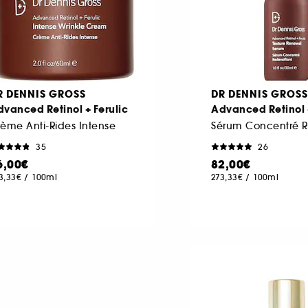
R DENNIS GROSS
DR DENNIS GROSS
vanced Retinol + Ferulic
Advanced Retinol +
ème Anti-Rides Intense
35
26
6,00€
82,00€
3,33€
/
100ml
273,33€
/
100ml