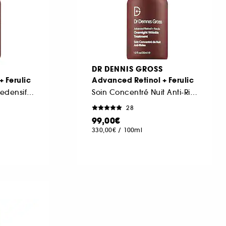
DR DENNIS GROSS
 Ferulic
Advanced Retinol + Ferulic
Sérum Concentré Redensifiant
Soin Concentré Nuit Anti-Rides
28
99,00€
330,00€
/
100ml