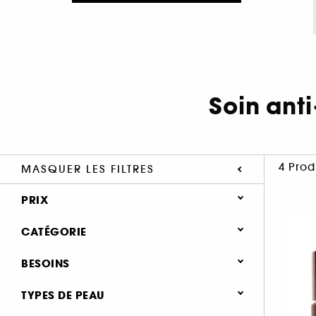
Soin ant
4 Prod
MASQUER LES FILTRES
PRIX
CATÉGORIE
Soin Visage
BESOINS
Besoins
Soin anti-rides & anti-âge (3)
TYPES DE PEAU
Soin anti-imperfections (2)
Soin regénérant (1)