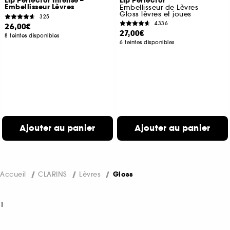
Lip Perfector Intense –
Lip Perfector
Embellisseur Lèvres
Embellisseur de Lèvres
Gloss lèvres et joues
325
4336
26,00€
27,00€
8 teintes disponibles
6 teintes disponibles
Ajouter au panier
Ajouter au panier
Accueil
CLARINS
Lèvres
Gloss
1