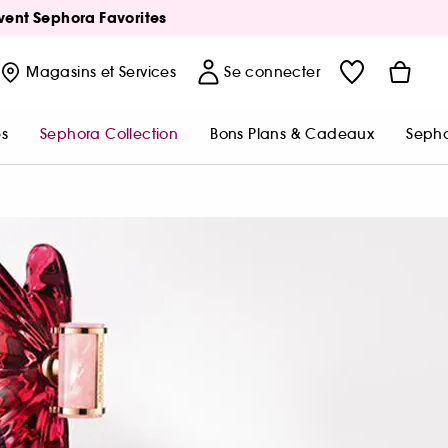
Avent Sephora Favorites
Magasins
et Services
Se connecter
s
Sephora Collection
Bons Plans & Cadeaux
Sepho