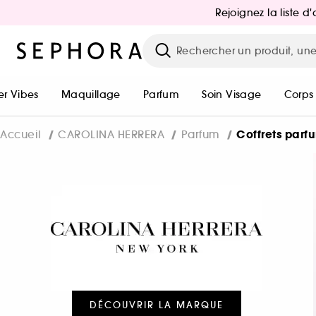
Rejoignez la liste 
r Vibes
Maquillage
Parfum
Soin Visage
Corps
Coffrets parf
Accueil
CAROLINA HERRERA
Parfum
DÉCOUVRIR LA MARQUE