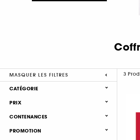
Coff
3 Prod
MASQUER LES FILTRES
CATÉGORIE
Parfum
PRIX
Coffrets parfum (3)
CONTENANCES
Coffrets parfum femme (3)
51 - 100 ml (2)
PROMOTION
≤ 50 ml (1)