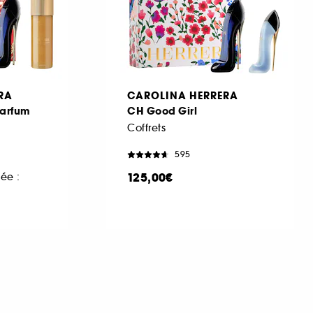
RA
CAROLINA HERRERA
Parfum
CH Good Girl
Coffrets
595
125,00€
ée :