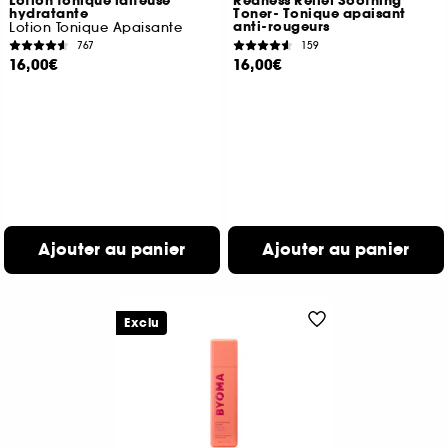
Lotion tonique laiteuse
Redness Relief Soothing
hydratante
Toner- Tonique apaisant
anti-rougeurs
Lotion Tonique Apaisante
767
159
16,00€
16,00€
Ajouter au panier
Ajouter au panier
Exclu