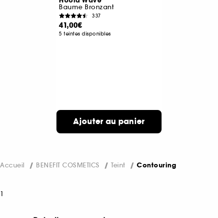
Hoola Wave
Baume Bronzant
337
41,00€
5 teintes disponibles
Ajouter au panier
Accueil
BENEFIT COSMETICS
Teint
Contouring
1