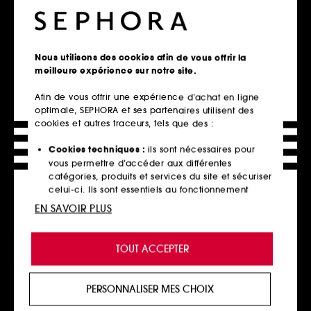
Accueil
Nouveautés & Tendances
Nouveautés par catégorie
Nous utilisons des cookies afin de vous offrir la
meilleure expérience sur notre site.
Retrait en magasin
Afin de vous offrir une expérience d’achat en ligne
Click & Collect en 2h offert
optimale, SEPHORA et ses partenaires utilisent des
En savoir plus
cookies et autres traceurs, tels que des :
Cookies techniques :
ils sont nécessaires pour
Livraison standard offerte
vous permettre d’accéder aux différentes
à domicile dès 60€ en France
catégories, produits et services du site et sécuriser
métropolitaine et Monaco
celui-ci. Ils sont essentiels au fonctionnement
technique du site et ne peuvent être désactivés.
EN SAVOIR PLUS
Explorer l'offre
Cookies de personnalisation :
ils nous permettent
de vous offrir une expérience enrichie et
Paiements sécurisés
TOUT ACCEPTER
personnalisée en vous recommandant des
et paiements en plusieurs fois
produits, des services et des contenus qui
répondent au mieux à vos préférences, et de vous
En savoir plus
PERSONNALISER MES CHOIX
proposer des offres promotionnelles adaptées à
votre profil.