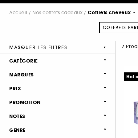
Coffrets cheveux
Accueil
Nos coffrets cadeaux
COFFRETS PAR
7 Prod
MASQUER LES FILTRES
CATÉGORIE
Nos coffrets cadeaux
MARQUES
Hot o
Coffrets parfum (98)
PRIX
Coffrets maquillage (20)
PROMOTION
Coffrets soin (84)
SEPHORA COLLECTION (1)
0 (5)
NOTES
Coffrets cheveux (7)
AVEDA (1)
FABLE & MANE (1)
& plus (4)
GENRE
FENTY HAIR (1)
& plus (6)