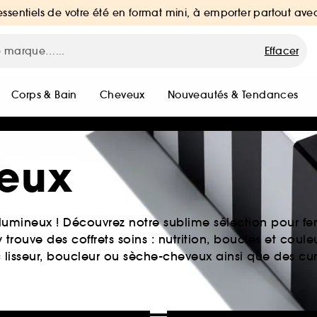
essentiels de votre été en format mini, à emporter partout ave
Effacer
Corps & Bain
Cheveux
Nouveautés & Tendances
veux
lumineux ! Découvrez notre sublime sélection pour f
rouve des coffrets soins : nutrition, boucles et couleur
 lisseur, boucleur ou sèche-cheveux ainsi que des cu