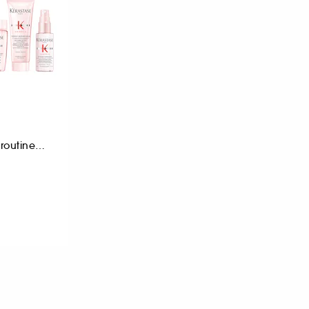
Coffret découverte routine shampoing, fondant et fluide anti-chute