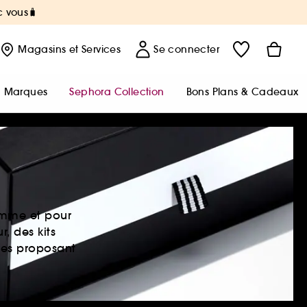
c vous🧳
Magasins
et Services
Se connecter
Marques
Sephora Collection
Bons Plans & Cadeaux
emme et pour
, des kits
res proposant