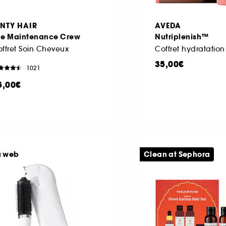
ENTY HAIR
AVEDA
he Maintenance Crew
Nutriplenish™
ffret Soin Cheveux
Coffret hydratatio
35,00€
1021
5,00€
u web
Clean at Sephora