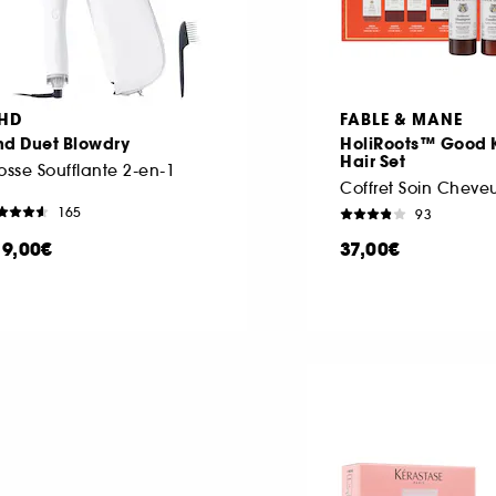
HD
FABLE & MANE
hd Duet Blowdry
HoliRoots™ Good
Hair Set
osse Soufflante 2-en-1
Coffret Soin Cheve
165
93
19,00€
37,00€