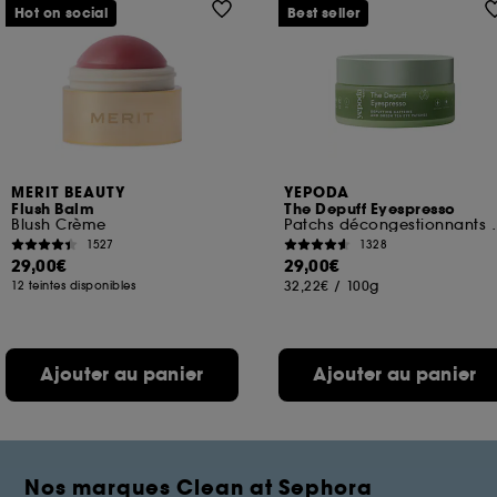
Hot on social
Best seller
MERIT BEAUTY
YEPODA
Flush Balm
The Depuff Eyespresso
Blush Crème
Patchs décongestionnan
1527
1328
29,00€
29,00€
32,22€
/
100g
12 teintes disponibles
Ajouter au panier
Ajouter au panier
Nos marques Clean at Sephora