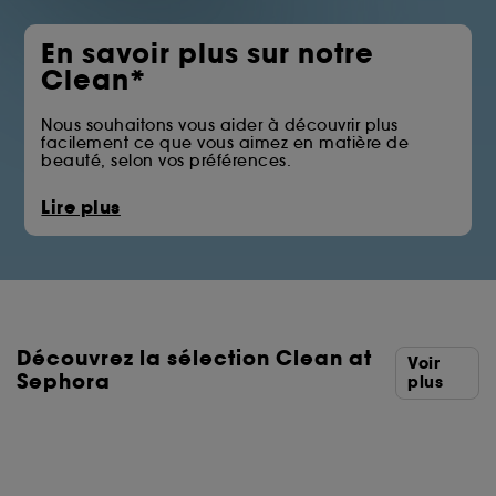
En savoir plus sur notre
Clean*
Nous souhaitons vous aider à découvrir plus
facilement ce que vous aimez en matière de
beauté, selon vos préférences.
La pastille Clean at Sephora vous permet
Lire plus
d’identifier les produits qui écartent certains des
ingrédients issus des familles telles que les huiles
minérales, les sulfates, les solvants ou les filtres UV
chimiques.
Vous trouverez ci-dessous la liste complète des
ingrédients écartés.
Découvrez la sélection Clean at
*Clean at Sephora = Des formules aux ingrédients
Voir
sélectionnés avec soin.
Sephora
plus