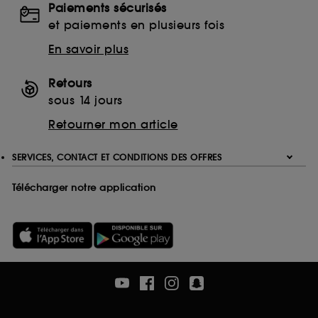
Paiements sécurisés
Ethanolamine (ETA)
et paiements en plusieurs fois
Monoethanolamine (MEA)
Triethanolamine (TEA)
En savoir plus
EDTA
Ethylenediaminetetraacetic Acid
Retours
Disodium EDTA
sous 14 jours
Calcium Disodium EDTA
Retourner mon article
Tetrasodium EDTA
Trisodium EDTA
SERVICES, CONTACT ET CONDITIONS DES OFFRES
Télécharger notre application