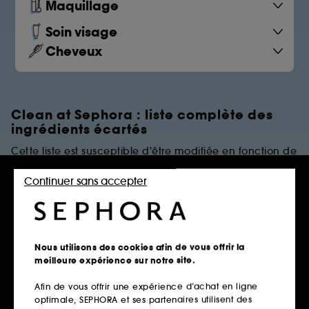
Maquillage
Soin visage
Cheveux
Clean at Sephora : liste complète des
ingrédients écartés
Cette liste est susceptible d'être modifiée en fonction de
dernières évolutions réglementaires et/ou scientifiques.
Continuer sans accepter
PARFUMS
Règles de restrictions
Nous utilisons des cookies afin de vous offrir la
meilleure expérience sur notre site.
Afin de vous offrir une expérience d’achat en ligne
Parfums Synthétiques
optimale, SEPHORA et ses partenaires utilisent des