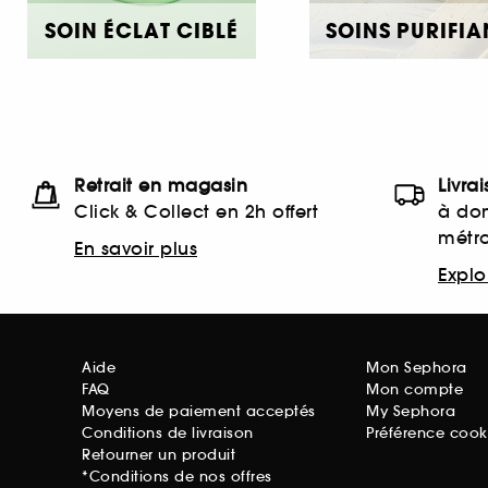
SOIN ÉCLAT CIBLÉ
SOINS PURIFIA
Retrait en magasin
Livra
Click & Collect en 2h offert
à dom
métr
En savoir plus
Explor
Aide
Mon Sephora
FAQ
Mon compte
Moyens de paiement acceptés
My Sephora
Conditions de livraison
Préférence cook
Retourner un produit
*Conditions de nos offres