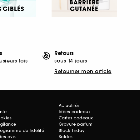
BARRIÈRE
 CIBLÉS
CUTANÉE
s
Retours
sieurs fois
sous 14 jours
Retourner mon article
Actualités
nte
Idées cadeaux
ookies
Cartes cadeaux
igilance
Gravure parfum
rogramme de fidélité
Black Friday
des avis
Soldes