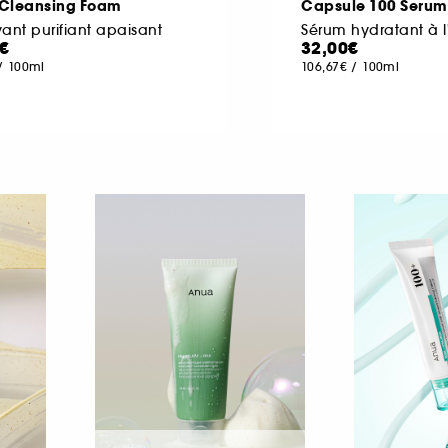
Cleansing Foam
Capsule 100 Serum
ant purifiant apaisant
0€
32,00€
/
100ml
106,67€
/
100ml