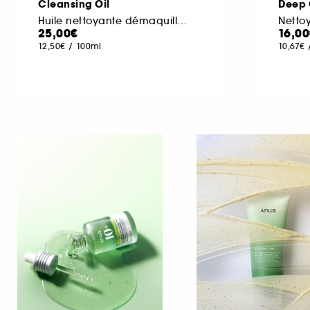
Cleansing Oil
Deep 
Huile nettoyante démaquillante
Nettoy
25,00€
16,0
12,50€
/
100ml
10,67€