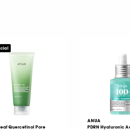
cial
ANUA
leaf Quercetinol Pore
PDRN Hyaluronic A