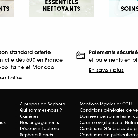
ESSENTIELS
NTS
NETTOYANTS
SOINS
ison standard offerte
Paiements sécurisé
icile dès 60€ en France
et paiements en plu
opolitaine et Monaco
En savoir plus
er l'offre
A propos de Sephora
Mentions légales et CGU
Qui sommes-nous ?
Conditions générales de ve
Carrières
Données personnelles et c
ies
Nos engagements
Cosmétovigilance et Nutriv
Découvrir Sephora
Conditions Générales du p
Sephora Stands
Conditions de publication 