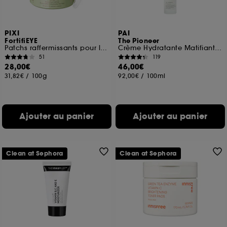
navigation, et de l'historique de vos interactions.
Cookies de mesure d’audience :
ils nous
PIXI
PAI
permettent de réaliser des statistiques de
FortifiEYE
The Pioneer
fréquentation et de navigation sur notre site afin
Patchs raffermissants pour les yeux
Crème Hydratante Matifiante Géranium & Carthame peaux sensibles
d’en améliorer la performance.
51
119
28,00€
46,00€
Cookies de sécurisation des paiements en ligne :
31,82€
/
100g
92,00€
/
100ml
ils nous permettent de lutter notamment contre les
fraudes aux moyens de paiement et les
usurpations d’identité.
Ajouter au panier
Ajouter au panier
Cookies fonctionnels :
il s’agit de cookies
permettant l’affichage et/ou la fourniture de
certaines fonctionnalités du site, tel que les
cookies d’authentification qui sont utilisés afin de
Clean at Sephora
Clean at Sephora
vous faire bénéficier de l’authentification
prolongée vous permettant d’accéder à votre
compte lors de votre prochaine visite sur le site
sans saisir à nouveau votre identifiant et mot de
passe.