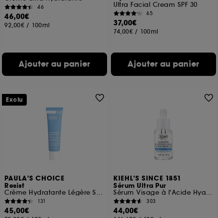
Ultra Facial Cream SPF 30
46
65
46,00€
37,00€
92,00€
/
100ml
74,00€
/
100ml
Ajouter au panier
Ajouter au panier
Exclu
PAULA'S CHOICE
KIEHL'S SINCE 1851
Resist
Sérum Ultra Pur
Crème Hydratante Légère SPF 50
Sérum Visage à l'Acide Hyaluronique
131
303
45,00€
44,00€