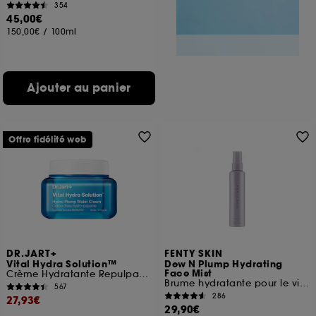
354
45,00€
150,00€
/
100ml
Ajouter au panier
Offre fidélité web
DR.JART+
FENTY SKIN
Vital Hydra Solution™
Dew N Plump Hydrating
Face Mist
Crème Hydratante Repulpante Hydro-Plump
Brume hydratante pour le visage
567
286
27,93€
29,90€