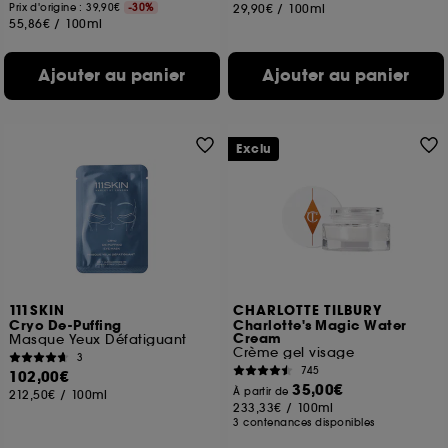
Prix d'origine : 39,90€
-30%
29,90€
/
100ml
55,86€
/
100ml
Ajouter au panier
Ajouter au panier
Exclu
111SKIN
CHARLOTTE TILBURY
Cryo De-Puffing
Charlotte's Magic Water
Cream
Masque Yeux Défatiguant
Crème gel visage
3
745
102,00€
35,00€
À partir de
212,50€
/
100ml
233,33€
/
100ml
3 contenances disponibles