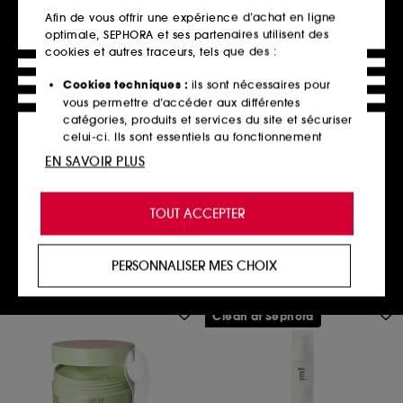
Afin de vous offrir une expérience d’achat en ligne
optimale, SEPHORA et ses partenaires utilisent des
cookies et autres traceurs, tels que des :
Cookies techniques :
ils sont nécessaires pour
BYOMA
vous permettre d’accéder aux différentes
Sérum Hydratant
catégories, produits et services du site et sécuriser
Soin visage apaisant
celui-ci. Ils sont essentiels au fonctionnement
731
technique du site et ne peuvent être désactivés.
EN SAVOIR PLUS
18,00€
60,00€
/
100ml
Cookies de personnalisation :
ils nous permettent
de vous offrir une expérience enrichie et
TOUT ACCEPTER
personnalisée en vous recommandant des
produits, des services et des contenus qui
Ajouter au panier
répondent au mieux à vos préférences, et de vous
PERSONNALISER MES CHOIX
proposer des offres promotionnelles adaptées à
votre profil.
Clean at Sephora
Cookies réseaux sociaux et publicité :
ils sont
utilisés pour vous présenter du contenu susceptible
de vous plaire via des publicités, y compris sur des
sites tiers et sur les réseaux sociaux, sur la base
des pages que vous avez consultées, de votre