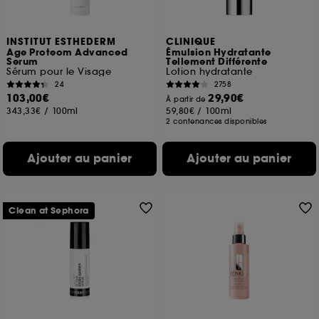
INSTITUT ESTHEDERM
CLINIQUE
Age Proteom Advanced
Émulsion Hydratante
Serum
Tellement Différente
Sérum pour le Visage
Lotion hydratante
24
2758
103,00€
29,90€
À partir de
343,33€
/
100ml
59,80€
/
100ml
2 contenances disponibles
Ajouter au panier
Ajouter au panier
Clean at Sephora