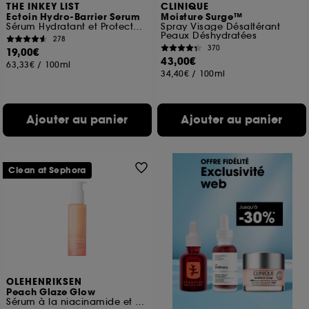
THE INKEY LIST
CLINIQUE
Ectoin Hydro-Barrier Serum
Moisture Surge™
Sérum Hydratant et Protecteur
Spray Visage Désaltérant
Peaux Déshydratées
278
370
19,00€
43,00€
63,33€
/
100ml
34,40€
/
100ml
Ajouter au panier
Ajouter au panier
Clean at Sephora
OLEHENRIKSEN
Peach Glaze Glow
Sérum à la niacinamide et à la vitamine C