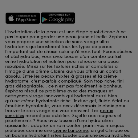
L'hydratation de la peau est une étape quotidienne à ne
pas louper pour garder une peau jeune et belle. Sephora
vous propose une sélection de soins visage ultra-
hydratants qui boosteront tous les types de peaux :
l'important est de choisir celui qu'il nous faut. Peaux sèches
et déshydratées, vous avez besoin d'un combo parfait
entre hydratation et nutrition pour retrouver une peau
repulpée. Misez sur les textures riches et complètes à
l'image d'une
crème Clarins
qui vous offrira un confort
absolu. Entre les peaux mixtes à grasses et la crème
hydratante, c'est parfois compliqué. Soin trop riche, fini
gras désagréable... ce n'est pas forcément le bonheur.
Sephora résout ce problème avec des
masques
et
nettoyants visage
innovants qui hydratent aussi bien
qu'une crème hydratante riche. Texture gel, fluide éclat ou
émulsion hydratante, vous avez désormais le choix pour
trouver le soin visage qui vous convient. Les
peaux
sensibles
ne sont pas oubliées. Sujette aux rougeurs et
picotements ? Vous avez besoin d'une hydratation
apaisante : adoptez un soin confort parmi vos marques
préférées comme une
crème Lancôme
, un gel Clinique ou
un baume hydratant Estée Lauder pour une peau hydratée