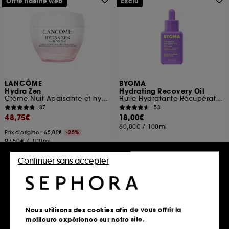
Offre fidélité web
Exclu
LANCÔME
BYOMA
Hydra Zen
Hydrating Recovery Oil
Crème Nuit Apaisante et hydratante
Huile Hydratante Récupération
87
53
48,75€
18,00€
60,00€
/
100ml
Prix d'origine : 65,00€
-25%
97,50€
/
100ml
Continuer sans accepter
Ajouter au panier
Ajouter au panier
Best seller
Nous utilisons des cookies afin de vous offrir la
meilleure expérience sur notre site.