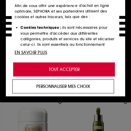
Afin de vous offrir une expérience d’achat en ligne
optimale, SEPHORA et ses partenaires utilisent des
cookies et autres traceurs, tels que des :
Cookies techniques :
ils sont nécessaires pour
LA MER
vous permettre d’accéder aux différentes
Sérum Hydratant
catégories, produits et services du site et sécuriser
Revitalisant
celui-ci. Ils sont essentiels au fonctionnement
Soin Visage
technique du site et ne peuvent être désactivés.
42
EN SAVOIR PLUS
301,00€
Cookies de personnalisation :
ils nous permettent
1.003,33€
/
100ml
de vous offrir une expérience enrichie et
TOUT ACCEPTER
personnalisée en vous recommandant des
produits, des services et des contenus qui
Ajouter au panier
répondent au mieux à vos préférences, et de vous
PERSONNALISER MES CHOIX
proposer des offres promotionnelles adaptées à
votre profil.
Cookies réseaux sociaux et publicité :
ils sont
utilisés pour vous présenter du contenu susceptible
de vous plaire via des publicités, y compris sur des
sites tiers et sur les réseaux sociaux, sur la base
des pages que vous avez consultées, de votre