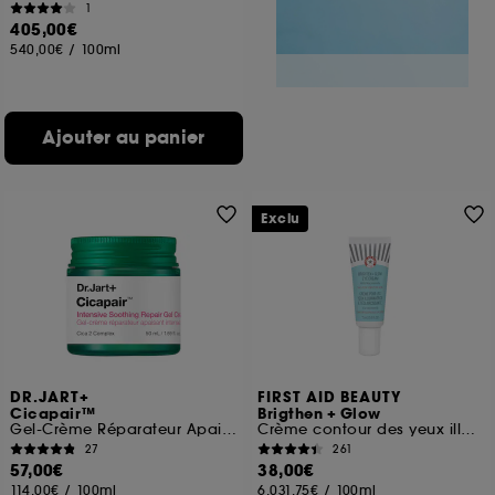
1
405,00€
540,00€
/
100ml
Ajouter au panier
Exclu
DR.JART+
FIRST AID BEAUTY
Cicapair™
Brigthen + Glow
Gel-Crème Réparateur Apaisant Intense
Crème contour des yeux illuminatrice à la Niacinamide
27
261
57,00€
38,00€
114,00€
/
100ml
6.031,75€
/
100ml