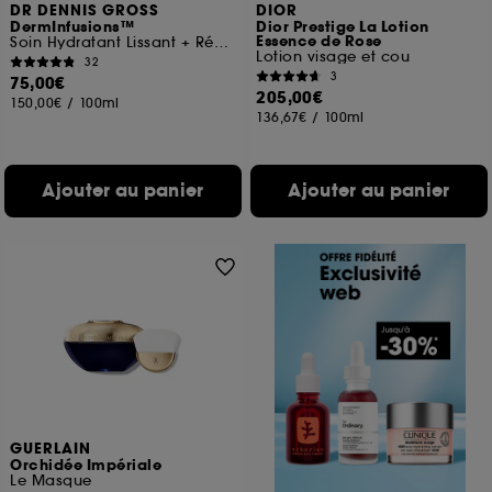
DR DENNIS GROSS
DIOR
DermInfusions™
Dior Prestige La Lotion
Essence de Rose
Soin Hydratant Lissant + Réparateur
Lotion visage et cou
32
3
75,00€
205,00€
150,00€
/
100ml
136,67€
/
100ml
Ajouter au panier
Ajouter au panier
GUERLAIN
Orchidée Impériale
Le Masque