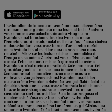
L'hydratation de la peau est une étape quotidienne à ne
pas louper pour garder une peau jeune et belle. Sephora
vous propose une sélection de soins visage ultra-
hydratants qui boosteront tous les types de peaux :
l'important est de choisir celui qu'il nous faut. Peaux sèches
et déshydratées, vous avez besoin d'un combo parfait
entre hydratation et nutrition pour retrouver une peau
repulpée. Misez sur les textures riches et complètes à
l'image d'une
crème Clarins
qui vous offrira un confort
absolu. Entre les peaux mixtes à grasses et la crème
hydratante, c'est parfois compliqué. Soin trop riche, fini
gras désagréable... ce n'est pas forcément le bonheur.
Sephora résout ce problème avec des
masques
et
nettoyants visage
innovants qui hydratent aussi bien
qu'une crème hydratante riche. Texture gel, fluide éclat ou
émulsion hydratante, vous avez désormais le choix pour
trouver le soin visage qui vous convient. Les
peaux
sensibles
ne sont pas oubliées. Sujette aux rougeurs et
picotements ? Vous avez besoin d'une hydratation
apaisante : adoptez un soin confort parmi vos marques
préférées comme une
crème Lancôme
, un gel Clinique ou
un baume hydratant Estée Lauder pour une peau hydratée