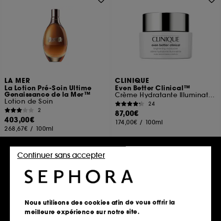
LA MER
CLINIQUE
La Lotion Pré-Soin Ultime
Even Better Clinical™
Genaissance de la Mer™
Crème Hydratante Illuminatrice Anti-taches
Lotion de Soin
24
2
87,00€
403,00€
174,00€
/
100ml
268,67€
/
100ml
Continuer sans accepter
Ajouter au panier
Ajouter au panier
Nous utilisons des cookies afin de vous offrir la
meilleure expérience sur notre site.