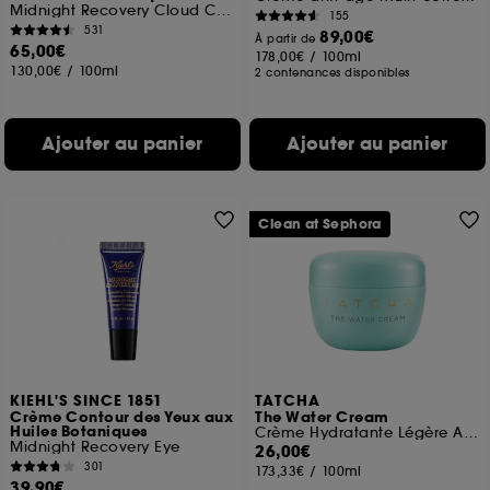
Midnight Recovery Cloud Cream
155
531
89,00€
À partir de
65,00€
178,00€
/
100ml
130,00€
/
100ml
2 contenances disponibles
Ajouter au panier
Ajouter au panier
Clean at Sephora
KIEHL'S SINCE 1851
TATCHA
Crème Contour des Yeux aux
The Water Cream
Huiles Botaniques
Crème Hydratante Légère Affinant Les Pores Format voyage
Midnight Recovery Eye
26,00€
301
173,33€
/
100ml
39,90€