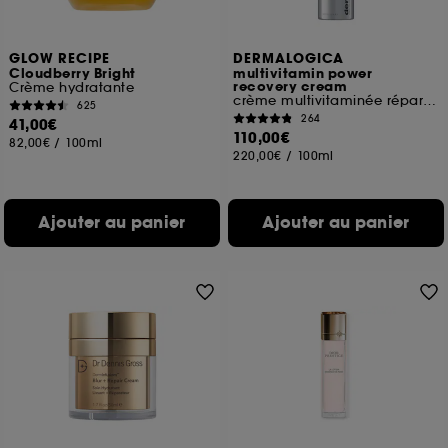
GLOW RECIPE
DERMALOGICA
Cloudberry Bright
multivitamin power
recovery cream
Crème hydratante
crème multivitaminée réparatrice ​
625
264
41,00€
110,00€
82,00€
/
100ml
220,00€
/
100ml
Ajouter au panier
Ajouter au panier