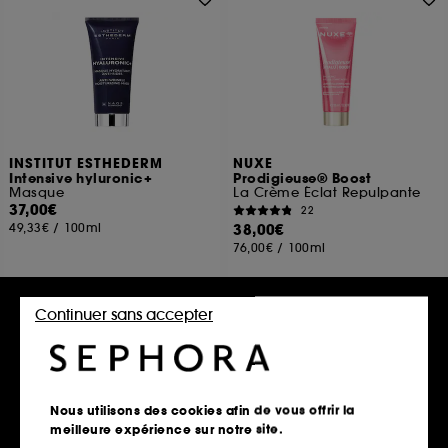
INSTITUT ESTHEDERM
NUXE
Intensive hyluronic+
Prodigieuse® Boost
Masque
La Crème Éclat Repulpante
37,00€
22
49,33€
/
100ml
38,00€
76,00€
/
100ml
Continuer sans accepter
Ajouter au panier
Ajouter au panier
Nous utilisons des cookies afin de vous offrir la
meilleure expérience sur notre site.