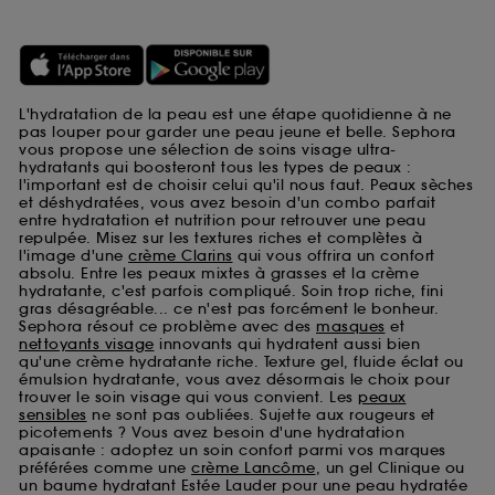
L'hydratation de la peau est une étape quotidienne à ne
pas louper pour garder une peau jeune et belle. Sephora
vous propose une sélection de soins visage ultra-
hydratants qui boosteront tous les types de peaux :
l'important est de choisir celui qu'il nous faut. Peaux sèches
et déshydratées, vous avez besoin d'un combo parfait
entre hydratation et nutrition pour retrouver une peau
repulpée. Misez sur les textures riches et complètes à
l'image d'une
crème Clarins
qui vous offrira un confort
absolu. Entre les peaux mixtes à grasses et la crème
hydratante, c'est parfois compliqué. Soin trop riche, fini
gras désagréable... ce n'est pas forcément le bonheur.
Sephora résout ce problème avec des
masques
et
nettoyants visage
innovants qui hydratent aussi bien
qu'une crème hydratante riche. Texture gel, fluide éclat ou
émulsion hydratante, vous avez désormais le choix pour
trouver le soin visage qui vous convient. Les
peaux
sensibles
ne sont pas oubliées. Sujette aux rougeurs et
picotements ? Vous avez besoin d'une hydratation
apaisante : adoptez un soin confort parmi vos marques
préférées comme une
crème Lancôme
, un gel Clinique ou
un baume hydratant Estée Lauder pour une peau hydratée