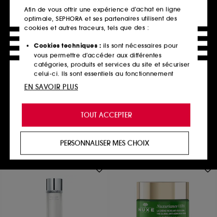
Afin de vous offrir une expérience d’achat en ligne
optimale, SEPHORA et ses partenaires utilisent des
cookies et autres traceurs, tels que des :
Cookies techniques :
ils sont nécessaires pour
REN CLEAN SKINCARE
vous permettre d’accéder aux différentes
Huile Nourrissante Bio
catégories, produits et services du site et sécuriser
Retinoid™
celui-ci. Ils sont essentiels au fonctionnement
120
technique du site et ne peuvent être désactivés.
EN SAVOIR PLUS
65,00€
216,67€
/
100ml
Cookies de personnalisation :
ils nous permettent
de vous offrir une expérience enrichie et
TOUT ACCEPTER
personnalisée en vous recommandant des
produits, des services et des contenus qui
Ajouter au panier
répondent au mieux à vos préférences, et de vous
PERSONNALISER MES CHOIX
proposer des offres promotionnelles adaptées à
votre profil.
Cookies réseaux sociaux et publicité :
ils sont
utilisés pour vous présenter du contenu susceptible
de vous plaire via des publicités, y compris sur des
sites tiers et sur les réseaux sociaux, sur la base
des pages que vous avez consultées, de votre