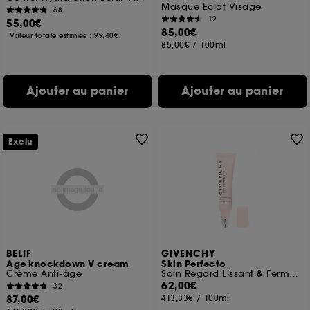
Masque Eclat Visage
68
12
55,00€
85,00€
Valeur totale estimée :
99,40€
85,00€
/
100ml
Ajouter au panier
Ajouter au panier
Exclu
BELIF
GIVENCHY
Age knockdown V cream
Skin Perfecto
Crème Anti-âge
Soin Regard Lissant & Fermeté
62,00€
32
87,00€
413,33€
/
100ml