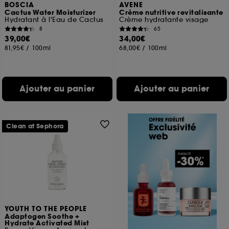
BOSCIA
AVENE
Cactus Water Moisturizer
Crème nutritive revitalisante
Hydratant à l'Eau de Cactus
Crème hydratante visage
8
65
39,00€
34,00€
81,95€
/
100ml
68,00€
/
100ml
Ajouter au panier
Ajouter au panier
Clean at Sephora
YOUTH TO THE PEOPLE
Adaptogen Soothe +
Hydrate Activated Mist