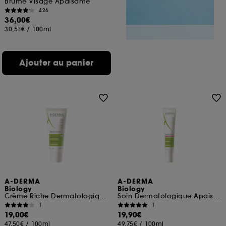
Brume Visage Apaisante
426
36,00€
30,51€
/
100ml
Ajouter au panier
A-DERMA
A-DERMA
Biology
Biology
Crème Riche Dermatologique Hydratante
Soin Dermatologique Apaisant
1
1
19,00€
19,90€
47,50€
/
100ml
49,75€
/
100ml