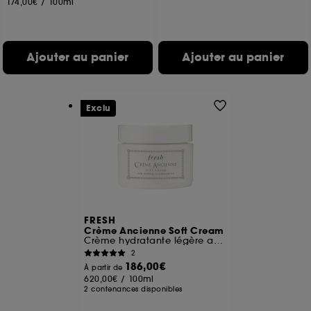
174,00€
/
100ml
Ajouter au panier
Ajouter au panier
Exclu
FRESH
Crème Ancienne Soft Cream
Crème hydratante légère anti-âge
2
186,00€
À partir de
620,00€
/
100ml
2 contenances disponibles