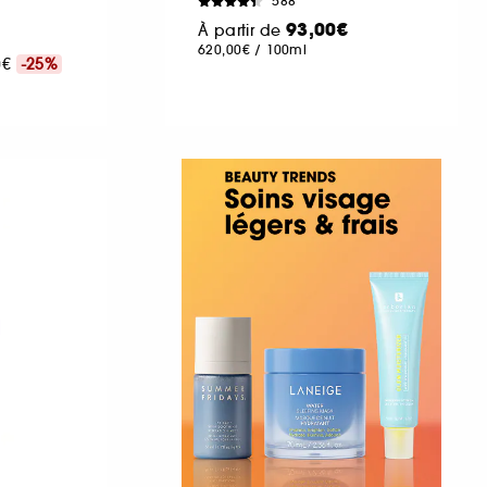
588
93,00€
À partir de
620,00€
/
100ml
00€
-25%