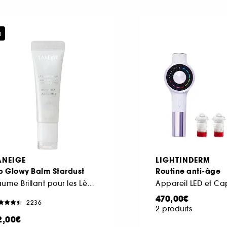
u
ANEIGE
LIGHTINDERM
p Glowy Balm Stardust
Routine anti-âge
Baume Brillant pour les Lèvres (Édition Limitée)
Appareil LED et Cap
470,00€
2236
2 produits
2,00€