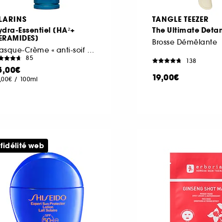
LARINS
TANGLE TEEZER
dra-Essentiel [HA²+
The Ultimate Deta
ERAMIDES]
Brosse Démêlante
Masque-Crème « anti-soif » réparateur
85
138
5,00€
19,00€
,00€
/
100ml
 fidélité web