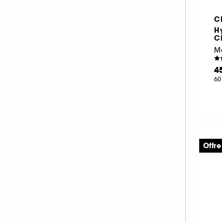
KORA ORGANICS (4)
C
KOSAS (3)
Hy
LA MER (54)
C
LANCASTER (28)
LANCÔME (61)
4
60
LANEIGE (31)
LANOLIPS (17)
LA PRAIRIE (55)
LEONOR GREYL (2)
LIGHTINDERM (15)
Offre
LIVING PROOF (1)
M.A.C (11)
MAKEUP BY MARIO (2)
MAKE UP ERASER (1)
MARIO BADESCU (26)