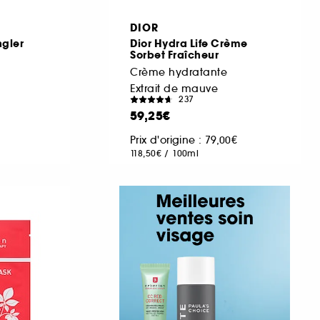
DIOR
ngler
Dior Hydra Life Crème
Sorbet Fraîcheur
Crème hydratante
Extrait de mauve
237
59,25€
Prix d'origine : 79,00€
118,50€
/
100ml