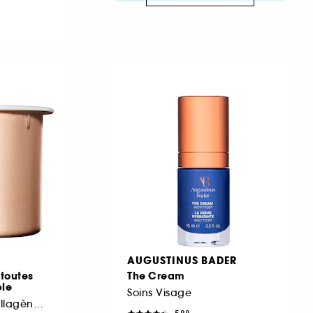
AUGUSTINUS BADER
 toutes
The Cream
le
Soins Visage
Crème anti-âge collagène fermeté