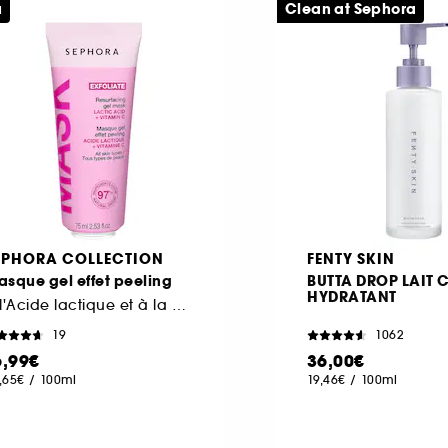
u
Clean at Sephora
EPHORA COLLECTION
FENTY SKIN
sque gel effet peeling
BUTTA DROP LAIT 
HYDRATANT
à l'Acide lactique et à la Vitamine C
19
1062
6,99€
36,00€
,65€
/
100ml
19,46€
/
100ml