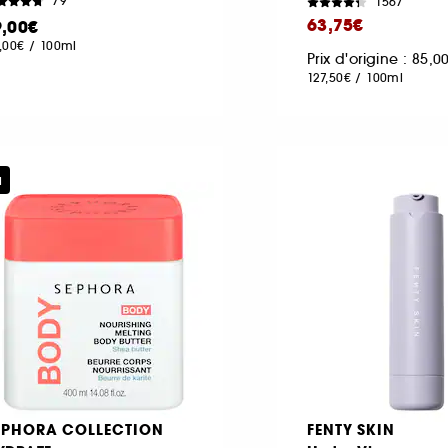
79
1567
63,75€
9,00€
,00€
/
100ml
Prix d'origine : 85,
127,50€
/
100ml
u
EPHORA COLLECTION
FENTY SKIN