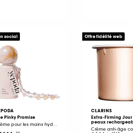
n social
Offre fidélité web
EPODA
CLARINS
e Pinky Promise
Extra-Firming Jour
peaux rechargeab
Crème pour les mains hydratante aux céramides