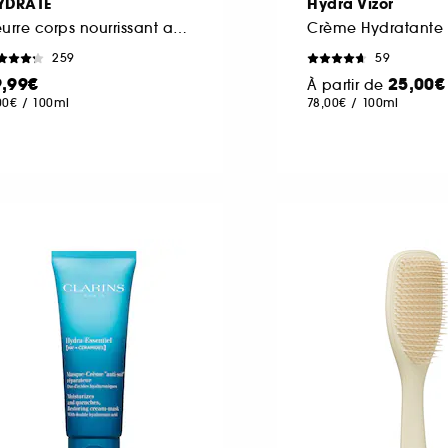
YDRATE
Hydra Vizor
Beurre corps nourrissant au Beurre de karité
259
59
9,99€
25,00€
À partir de
00€
/
100ml
78,00€
/
100ml