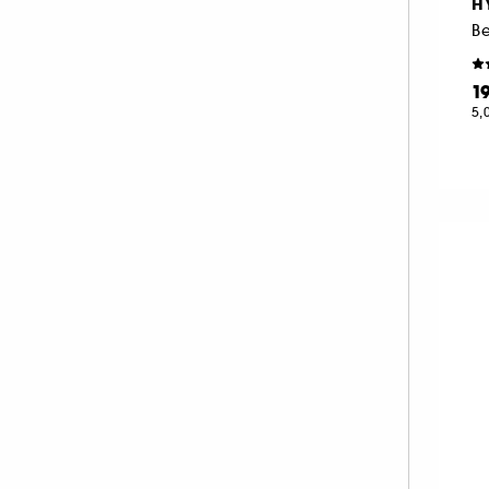
H
HERMÈS (3)
HISMILE (6)
HUGO BOSS (2)
1
ILIA (6)
5,
INDIE LEE (1)
INNISFREE (18)
INSTITUT ESTHEDERM (25)
INVISIBOBBLE (4)
ISLE OF PARADISE (10)
JACADI (3)
JEAN PAUL GAULTIER (1)
JO MALONE LONDON (1)
KÉRASTASE (3)
KIEHL'S SINCE 1851 (55)
KLORANE (9)