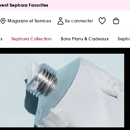
Avent Sephora Favorites
Magasins
et Services
Se connecter
s
Sephora Collection
Bons Plans & Cadeaux
Sepho