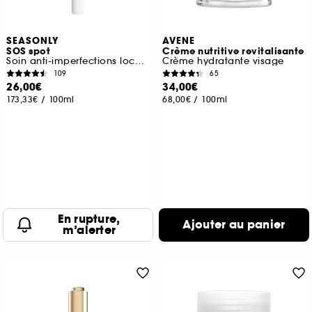
SEASONLY
AVENE
SOS spot
Crème nutritive revitalisante
Soin anti-imperfections localisé
Crème hydratante visage
109
65
26,00€
34,00€
173,33€
/
100ml
68,00€
/
100ml
En rupture,
Ajouter au panier
m’alerter