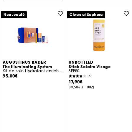
Nouveauté
Clean at Sephora
AUGUSTINUS BADER
UNBOTTLED
The Illuminating System
Stick Solaire Visage
Kit de soin Hydratant enrichi en TFC8® optimisé
SPF50
95,00€
6
17,90€
89,50€
/
100g