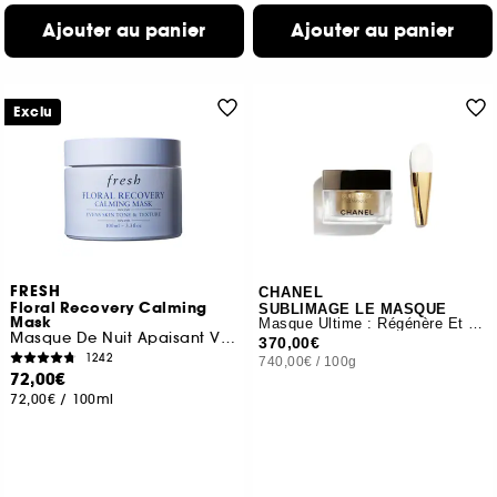
Ajouter au panier
Ajouter au panier
Exclu
FRESH
CHANEL
Floral Recovery Calming
SUBLIMAGE LE MASQUE
Mask
Masque Ultime : Régénère Et Renforce
Masque De Nuit Apaisant Visage A La Vitamine C
370,00€
1242
740,00€
/
100g
72,00€
72,00€
/
100ml