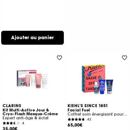
Ajouter au panier
CLARINS
KIEHL'S SINCE 1851
Kit Multi-Active Jour &
Facial Fuel
Cryo-Flash Masque-Crème
Coffret soin énergisant pour Homme
Expert anti-âge & éclat
42
4
65,00€
35,00€