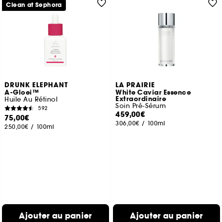
Clean at Sephora
DRUNK ELEPHANT
LA PRAIRIE
A-Gloei™
White Caviar Essence
Extraordinaire
Huile Au Rétinol
Soin Pré-Sérum
592
459,00€
75,00€
306,00€
/
100ml
250,00€
/
100ml
Ajouter au panier
Ajouter au panier