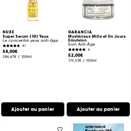
NUXE
GARANCIA
Super Serum [10] Yeux
Mystérieux Mille et Un Jours
Emulsion
Le concentré yeux anti-âge universe
Soin Anti-Âge
81
4
58,00€
52,00€
386,67€
/
100ml
173,33€
/
100ml
Ajouter au panier
Ajouter au panier