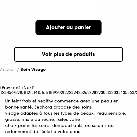
Ajouter au panier
Voir plus de produits
Accueil
Soin Visage
[
Previous
]
[
Next
]
1
2
3
4
5
6
7
8
9
10
11
12
13
14
15
16
17
18
19
20
21
22
23
24
25
26
27
28
29
30
31
32
33
34
35
36
37
Un teint frais et healthy commence avec une peau en
bonne santé. Sephora propose des soins
visage adaptés à tous les types de peaux. Peau sensible,
grasse, mixte ou sèche, faites votre
choix parmi les soins, démaquillants, ou sérums qui
redonneront de l'éclat à votre peau.