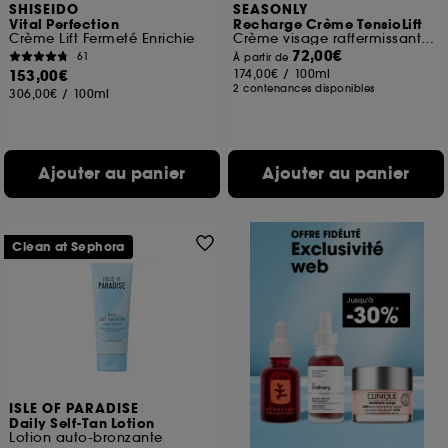
SHISEIDO
SEASONLY
Vital Perfection
Recharge Crème TensioLift
Crème Lift Fermeté Enrichie
Crème visage raffermissante et liftante
72,00€
61
À partir de
153,00€
174,00€
/
100ml
2 contenances disponibles
306,00€
/
100ml
Ajouter au panier
Ajouter au panier
Clean at Sephora
ISLE OF PARADISE
Daily Self-Tan Lotion
Lotion auto-bronzante