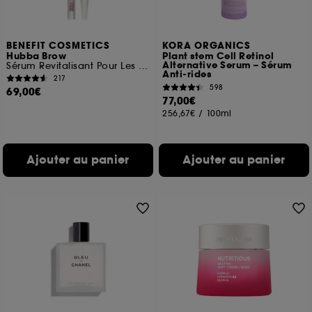
BENEFIT COSMETICS
KORA ORGANICS
Hubba Brow
Plant stem Cell Retinol
Alternative Serum – Sérum
Sérum Revitalisant Pour Les Sourcils
Anti-rides
217
598
69,00€
77,00€
256,67€
/
100ml
Ajouter au panier
Ajouter au panier