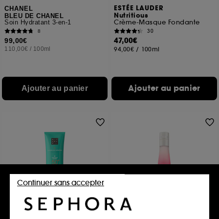
ESTÉE LAUDER
CHANEL
Nutritious
BLEU DE CHANEL
Crème-Masque Fondante
Soin Hydratant 3-en-1
30
8
47,00€
99,00€
110,00€
/
100ml
94,00€
/
100ml
Ajouter au panier
Ajouter au panier
Continuer sans accepter
RITUALS
ESTÉE LAUDER
The Ritual of Karma
Nutritious
Crème Solaire Visage SPF 50+
Émulsion Légère Hydratante