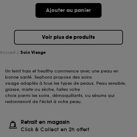
passe.
Ajouter au panier
A l'exception des cookies techniques, le dépôt et la
lecture de ces traceurs requiert votre accord. Vous
pouvez personnaliser vos choix concernant le dépôt
Voir plus de produits
de ces cookies grâce au bouton "personnaliser mes
choix" ci-dessous ou décider de "tout accepter".
Sephora pourra associer les informations de
Accueil
Soin Visage
navigation collectées par ces Cookies, pour les
finalités acceptées, avec les données personnelles
collectées ou générées lors de votre activité en ligne
Un teint frais et healthy commence avec une peau en
ou en magasin. Pour refuser tous les cookies, cliques
bonne santé. Sephora propose des soins
sur "continuer sans accepter". Voous pouvez à tout
visage adaptés à tous les types de peaux. Peau sensible,
moment choisir de retirer votrte consentement. Si vous
grasse, mixte ou sèche, faites votre
souhaitez obtenir plus d'information sur les cookies
choix parmi les soins, démaquillants, ou sérums qui
utilisés,
cliquez
ici
.
redonneront de l'éclat à votre peau.
Retrait en magasin
Click & Collect en 2h offert