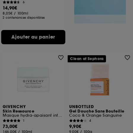
6
14,90€
8,05€
/
100ml
2 contenances disponibles
Ajouter au panier
Clean at Sephora
GIVENCHY
UNBOTTLED
Skin Ressource
Gel Douche Sans Bouteille
Masque hydra-apaisant intense
Coco & Orange Sanguine
1
4
73,00€
9,90€
146,00€
/
100ml
9,00€
/
100g