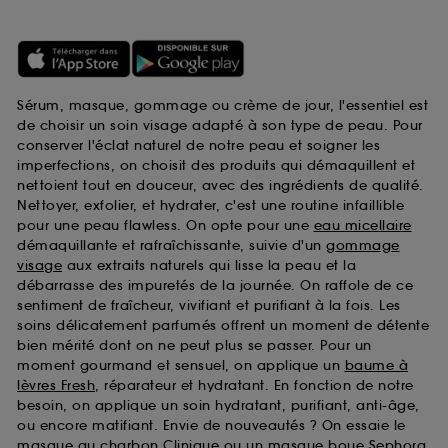
Sérum, masque, gommage ou crème de jour, l'essentiel est
de choisir un soin visage adapté à son type de peau. Pour
conserver l'éclat naturel de notre peau et soigner les
imperfections, on choisit des produits qui démaquillent et
nettoient tout en douceur, avec des ingrédients de qualité.
Nettoyer, exfolier, et hydrater, c'est une routine infaillible
pour une peau flawless. On opte pour une
eau micellaire
démaquillante et rafraîchissante, suivie d'un
gommage
visage
aux extraits naturels qui lisse la peau et la
débarrasse des impuretés de la journée. On raffole de ce
sentiment de fraîcheur, vivifiant et purifiant à la fois. Les
soins délicatement parfumés offrent un moment de détente
bien mérité dont on ne peut plus se passer. Pour un
moment gourmand et sensuel, on applique un
baume à
lèvres Fresh
, réparateur et hydratant. En fonction de notre
besoin, on applique un soin hydratant, purifiant, anti-âge,
ou encore matifiant. Envie de nouveautés ? On essaie le
masque au charbon Clinique
ou un
masque boue Sephora