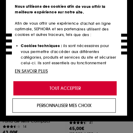
7
8
Nous utilisons des cookies afin de vous offrir la
19,90€
48,00€
meilleure expérience sur notre site.
39,80€
/
100ml
48,00€
/
100ml
Afin de vous offrir une expérience d’achat en ligne
optimale, SEPHORA et ses partenaires utilisent des
cookies et autres traceurs, tels que des :
Ajouter au panier
Ajouter au panier
Cookies techniques :
ils sont nécessaires pour
vous permettre d’accéder aux différentes
catégories, produits et services du site et sécuriser
celui-ci. Ils sont essentiels au fonctionnement
technique du site et ne peuvent être désactivés.
EN SAVOIR PLUS
Cookies de personnalisation :
ils nous permettent
de vous offrir une expérience enrichie et
TOUT ACCEPTER
personnalisée en vous recommandant des
produits, des services et des contenus qui
répondent au mieux à vos préférences, et de vous
PERSONNALISER MES CHOIX
proposer des offres promotionnelles adaptées à
SHISEIDO
LANCASTER
Fond de Teint Compact
Sun Perfect AIR SPF50
votre profil.
Bronzant SPF10 Recharge
Fluide Invisible Quotidien Sensitive Mineral
Fond de Teint Compact
41
Cookies réseaux sociaux et publicité :
ils sont
14
45,00€
utilisés pour vous présenter du contenu susceptible
43,00€