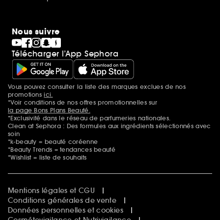
Nous suivre
Télécharger l’App Sephora
Vous pouvez consulter la liste des marques exclues de nos
Mentions additionnelles
promotions
ici.
*Voir conditions de nos offres promotionnelles sur
la page Bons Plans Beauté.
*Exclusivité dans le réseau de parfumeries nationales.
Clean at Sephora : Des formules aux ingrédients sélectionnés avec
soin
*k-beauty = beauté coréenne
*Beauty Trends = tendances beauté
*Wishlist = liste de souhaits
Mentions légales et CGU
Conditions générales de vente
Données personnelles et cookies
Cosmétovigilance et Nutrivigilance