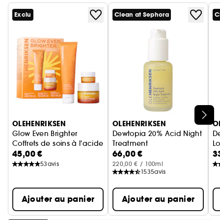
Exclu
Clean at Sephora
C
Ignorer le carrousel produits
OLEHENRIKSEN
OLEHENRIKSEN
O
Glow Even Brighter
Dewtopia 20% Acid Night
D
Coffrets de soins à l'acide hyaluronique et à la vitamine C
Treatment
Lo
45,00 €
66,00 €
3
Sérum nuit anti-âge & anti-ta
53
avis
220,00 € / 100ml
1535
avis
Ajouter au panier
Ajouter au panier