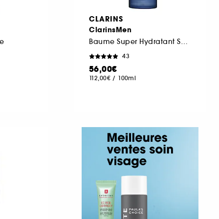
CLARINS
ClarinsMen
te
Baume Super Hydratant Soin hydratant jour visage
43
56,00€
112,00€
/
100ml