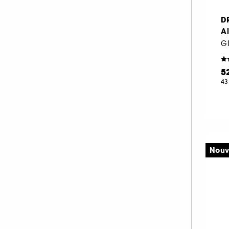
KORA ORGANICS (4)
D
KOSAS (3)
A
LA MER (54)
LANCASTER (28)
LANCÔME (61)
5
43
LANEIGE (31)
LANOLIPS (17)
LA PRAIRIE (54)
LEONOR GREYL (2)
LIGHTINDERM (15)
Nouv
LIVING PROOF (1)
M.A.C (12)
MAKEUP BY MARIO (2)
MAKE UP ERASER (1)
MARIO BADESCU (26)