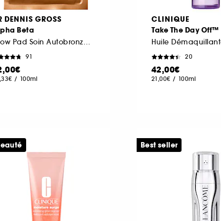
R DENNIS GROSS
CLINIQUE
lpha Beta
Take The Day Off™
Glow Pad Soin Autobronzant pour le Corps
Huile Démaquillan
91
20
2,00€
42,00€
,33€
/
100ml
21,00€
/
100ml
eauté
Best seller