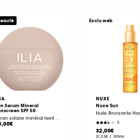
eauté
Exclu web
IA
NUXE
un Serum Mineral
Nuxe Sun
unscreen SPF 50
Écran solaire minéral teinté SPF 50
5
5,00€
32,00€
21,33€
/
100ml