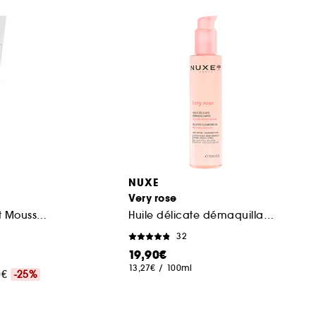
NUXE
Very rose
Nettoyant Clarifiant Mousse Perlée
Huile délicate démaquillante
32
19,90€
13,27€
/
100ml
00€
-25%