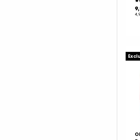
EVE LOM (3)
9
FENTY BEAUTY (1)
4,
FENTY SKIN (41)
FIRST AID BEAUTY (15)
FOREO (5)
FRESH (22)
Excl
GARANCIA (15)
GISOU (3)
GIVENCHY (12)
GLOSSIER (10)
GLOWERY (15)
GLOW RECIPE (29)
GRANDE COSMETICS (2)
GUCCI (1)
O
GUERLAIN (52)