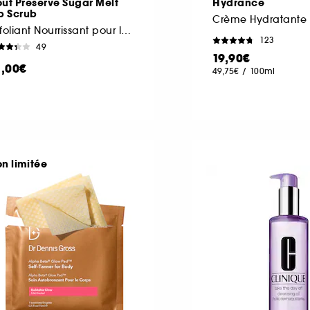
ut Preserve Sugar Melt
Hydrance
p Scrub
Crème Hydratante 
Exfoliant Nourrissant pour les Lèvres
123
49
19,90€
1,00€
49,75€
/
100ml
on limitée