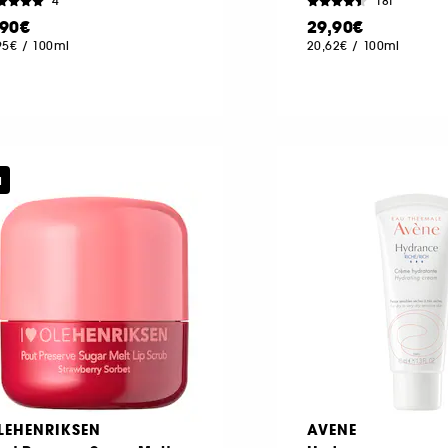
4
181
,90€
29,90€
95€
/
100ml
20,62€
/
100ml
u
LEHENRIKSEN
AVENE