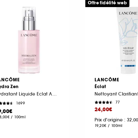
Offre fidélité web
ANCÔME
LANCÔME
ydra Zen
Éclat
Hydratant Liquide Eclat Anti-stress
77
1699
24,00€
9,00€
8,00€
/
100ml
Prix d'origine : 32,
19,20€
/
100ml