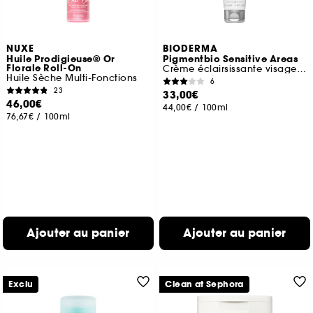
NUXE
BIODERMA
Huile Prodigieuse® Or
Pigmentbio Sensitive Areas
Florale Roll-On
Crème éclairsissante visage et corps
Huile Sèche Multi-Fonctions
6
23
33,00€
46,00€
44,00€
/
100ml
76,67€
/
100ml
Ajouter au panier
Ajouter au panier
Exclu
Clean at Sephora