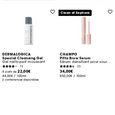
Clean at Sephora
DERMALOGICA
CHAMPO
Special Cleansing Gel
Pitta Brow Serum
Gel nettoyant moussant
Sérum densifiant pour sourcils
72
25
22,00€
34,00€
À partir de
44,00€
/
100ml
850,00€
/
100ml
2 contenances disponibles