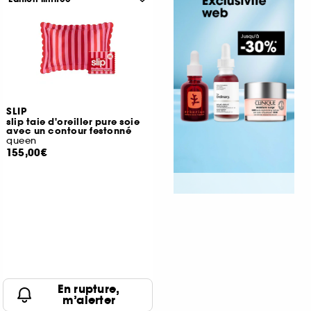
SLIP
slip taie d'oreiller pure soie
avec un contour festonné
queen
155,00€
En rupture,
m’alerter