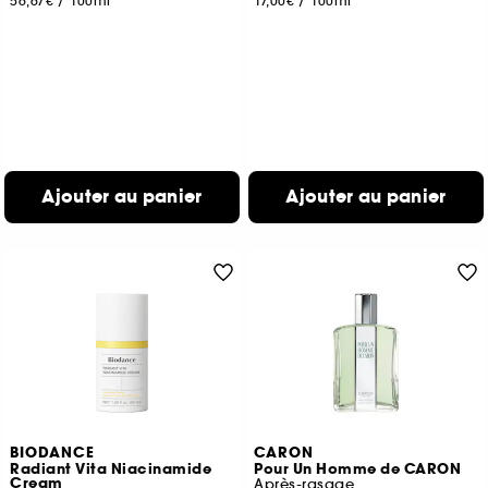
56,67€
/
100ml
17,00€
/
100ml
Ajouter au panier
Ajouter au panier
BIODANCE
CARON
Radiant Vita Niacinamide
Pour Un Homme de CARON
Cream
Après-rasage