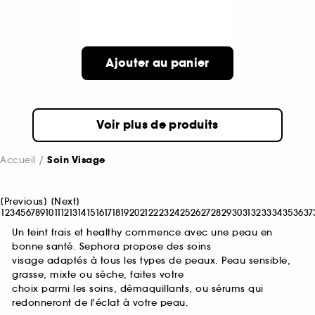
Ajouter au panier
Voir plus de produits
Accueil
Soin Visage
[
Previous
]
[
Next
]
1
2
3
4
5
6
7
8
9
10
11
12
13
14
15
16
17
18
19
20
21
22
23
24
25
26
27
28
29
30
31
32
33
34
35
36
37
Un teint frais et healthy commence avec une peau en
bonne santé. Sephora propose des soins
visage adaptés à tous les types de peaux. Peau sensible,
grasse, mixte ou sèche, faites votre
choix parmi les soins, démaquillants, ou sérums qui
redonneront de l'éclat à votre peau.