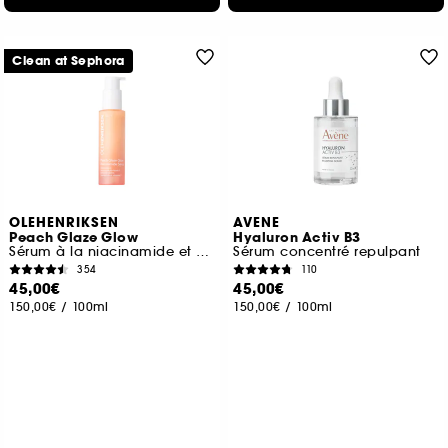
Clean at Sephora
OLEHENRIKSEN
AVENE
Peach Glaze Glow
Hyaluron Activ B3
Sérum à la niacinamide et à la vitamine C
Sérum concentré repulpant
354
110
45,00€
45,00€
150,00€
/
100ml
150,00€
/
100ml