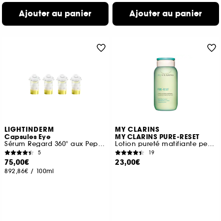
Ajouter au panier
Ajouter au panier
LIGHTINDERM
MY CLARINS
Capsules Eye
MY CLARINS PURE-RESET
Sérum Regard 360° aux Peptides, Caféine & Niacinamide
Lotion pureté matifiante peaux mixtes à grasses
5
19
75,00€
23,00€
892,86€
/
100ml