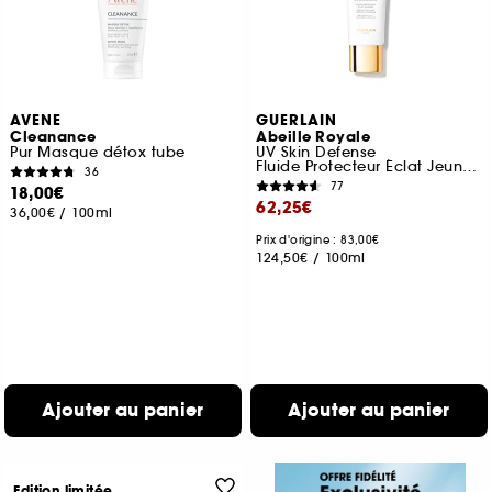
AVENE
GUERLAIN
Cleanance
Abeille Royale
Pur Masque détox tube
UV Skin Defense
Fluide Protecteur Éclat Jeunesse Spf 50
36
77
18,00€
62,25€
36,00€
/
100ml
Prix d'origine : 83,00€
124,50€
/
100ml
Ajouter au panier
Ajouter au panier
Edition limitée