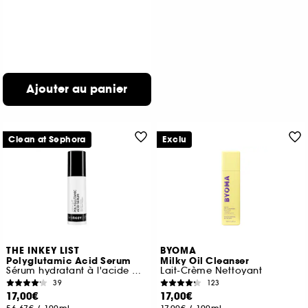
Ajouter au panier
Clean at Sephora
Exclu
THE INKEY LIST
BYOMA
Polyglutamic Acid Serum
Milky Oil Cleanser
Sérum hydratant à l'acide polyglutamique
Lait-Crème Nettoyant
39
123
17,00€
17,00€