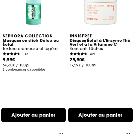
SEPHORA COLLECTION
INNISFREE
Masques en stick Détox ou
Disques Éclat à L'Enzyme Thé
Éclat
Vert et à la Vitamine C
Texture crémeuse et légère
Soin anti-tâches
145
419
9,99€
29,90€
66,60€
/
100g
17,59€
/
100ml
2 contenances disponibles
Ajouter au panier
Ajouter au panier