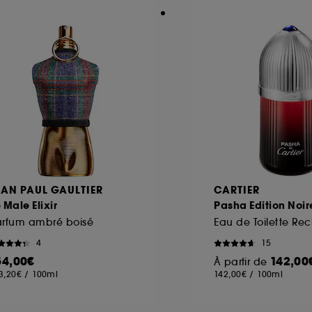
EAN PAUL GAULTIER
CARTIER
 Male Elixir
Pasha Edition Noir
arfum ambré boisé
4
15
54,00€
142,00
À partir de
3,20€
/
100ml
142,00€
/
100ml