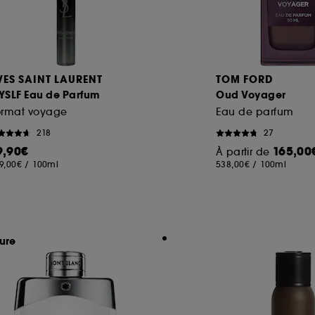
VES SAINT LAURENT
TOM FORD
YSLF Eau de Parfum
Oud Voyager
ormat voyage
Eau de parfum
218
27
9,90€
165,00
À partir de
9,00€
/
100ml
538,00€
/
100ml
ure