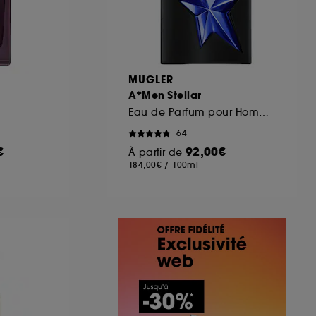
MUGLER
A*Men Stellar
Eau de Parfum pour Homme
64
€
92,00€
À partir de
184,00€
/
100ml