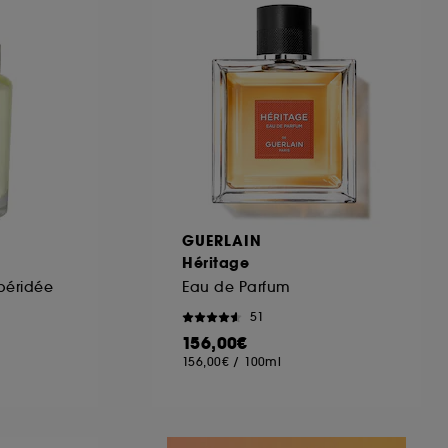
ous pouvez personnaliser vos choix concernant
cepter". Sephora pourra associer les
 personnelles collectées ou générées lors
ccepter". Voous pouvez à tout moment choisir
uez
ici
.
GUERLAIN
Héritage
spéridée
Eau de Parfum
51
156,00€
156,00€
/
100ml