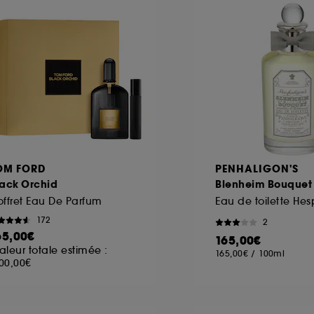
ôt et la lecture de ces traceurs requiert votre accord. V
rsonnaliser mes choix" ci-dessous ou décider de "tout ac
s Cookies, pour les finalités acceptées, avec les données
ur refuser tous les cookies, cliques sur "continuer sans a
tez obtenir plus d'information sur les cookies utilisés,
cliq
OM FORD
PENHALIGON'S
lack Orchid
Blenheim Bouquet
ffret Eau De Parfum
Eau de toilette He
172
2
65,00€
165,00€
aleur totale estimée :
165,00€
/
100ml
00,00€