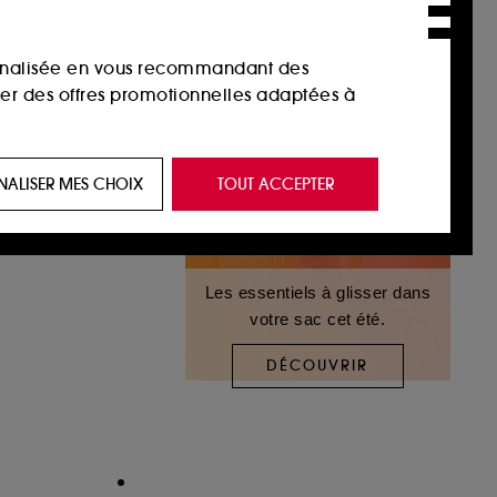
sonnalisée en vous recommandant des
ser des offres promotionnelles adaptées à
 de vous plaire via des publicités, y compris
NALISER MES CHOIX
TOUT ACCEPTER
e navigation, et de l'historique de vos
 de navigation sur notre site afin d’en
Les essentiels à glisser dans
votre sac cet été.
 les fraudes aux moyens de paiement et les
DÉCOUVRIR
nctionnalités du site, tel que les cookies
us permettant d’accéder à votre compte lors