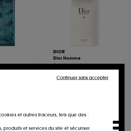
DIOR
Dior Homme
Gel douche tonique et parfumé pour homme
Notes boisées 200 ml
32
Continuer sans accepter
55,00€
27,50€
/
100ml
ookies et autres traceurs, tels que des :
produits et services du site et sécuriser