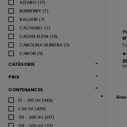
AZZARO (17)
BURBERRY (7)
BVLGARI (7)
CACHAREL (1)
Y
CALVIN KLEIN (10)
M
CAROLINA HERRERA (3)
F
CARON (9)
2
CARTIER (12)
CATÉGORIE
29
CERRUTI (5)
Parfum
PRIX
CHANEL (33)
Parfum homme (953)
CHARLOTTE TILBURY (1)
CONTENANCES
Eau de parfum (452)
CHLOÉ (7)
Grav
51 - 100 ml (645)
Eau de toilette (264)
DIESEL (13)
≤ 50 ml (439)
Eau de cologne (42)
DIOR (36)
101 - 200 ml (217)
Déodorants (47)
DOLCE & GABBANA (17)
201 - 500 ml (23)