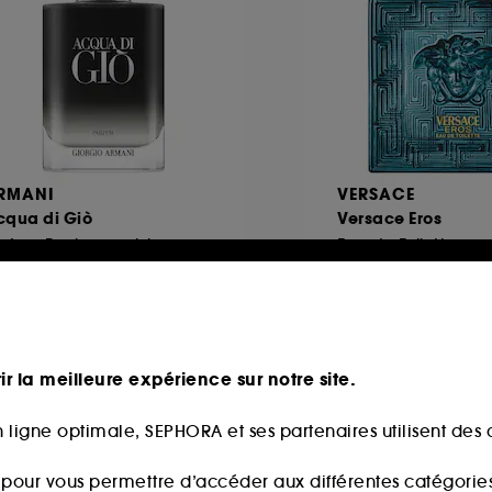
RMANI
VERSACE
cqua di Giò
Versace Eros
arfum Rechargeable
Eau de Toilette
1031
495
119,00€
86,00€
partir de
À partir de
8,00€
/
100ml
75,00€
/
100ml
ir la meilleure expérience sur notre site.
 ligne optimale, SEPHORA et ses partenaires utilisent des c
s pour vous permettre d’accéder aux différentes catégories, 