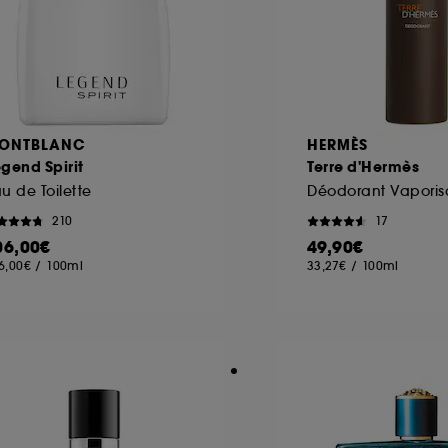
ONTBLANC
HERMÈS
gend Spirit
Terre d'Hermès
u de Toilette
Déodorant Vaporis
210
17
06,00€
49,90€
6,00€
/
100ml
33,27€
/
100ml