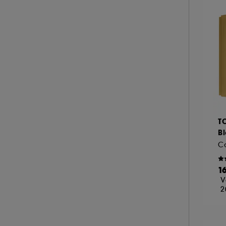
A l'exception des cookies techniques, le dép
le dépôt de ces cookies grâce au bouton "pe
informations de navigation collectées par ce
de votre activité en ligne ou en magasin. Po
de retirer votrte consentement. Si vous souhai
T
B
Co
1
V
2