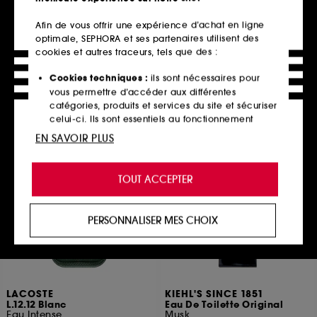
HERMÈS
DIESEL
Terre d'Hermès
Only The Brave
Afin de vous offrir une expérience d’achat en ligne
Eau de Toilette Remplissable
Coffret Eau de Toilette et Gel Douche
optimale, SEPHORA et ses partenaires utilisent des
301
3
cookies et autres traceurs, tels que des :
83,00€
75,00€
276,67€
/
100ml
Cookies techniques :
ils sont nécessaires pour
vous permettre d’accéder aux différentes
catégories, produits et services du site et sécuriser
celui-ci. Ils sont essentiels au fonctionnement
Ajouter au panier
Ajouter au panier
technique du site et ne peuvent être désactivés.
EN SAVOIR PLUS
Cookies de personnalisation :
ils nous permettent
de vous offrir une expérience enrichie et
TOUT ACCEPTER
Exclu web
personnalisée en vous recommandant des
produits, des services et des contenus qui
répondent au mieux à vos préférences, et de vous
PERSONNALISER MES CHOIX
proposer des offres promotionnelles adaptées à
votre profil.
Cookies réseaux sociaux et publicité :
ils sont
utilisés pour vous présenter du contenu susceptible
LACOSTE
KIEHL'S SINCE 1851
de vous plaire via des publicités, y compris sur des
L.12.12 Blanc
Eau De Toilette Original
sites tiers et sur les réseaux sociaux, sur la base
Eau Intense
Musk