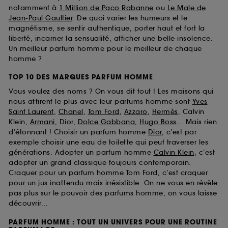
notamment à
1 Million de Paco Rabanne
ou
Le Male de
Jean-Paul Gaultier
. De quoi varier les humeurs et le
magnétisme, se sentir authentique, porter haut et fort la
liberté, incarner la sensualité, afficher une belle insolence.
Un meilleur parfum homme pour le meilleur de chaque
homme ?
TOP 10 DES MARQUES PARFUM HOMME
Vous voulez des noms ? On vous dit tout ! Les maisons qui
nous attirent le plus avec leur parfums homme sont
Yves
Saint Laurent
,
Chanel
,
Tom Ford
,
Azzaro
,
Hermès
, Calvin
Klein,
Armani
, Dior,
Dolce Gabbana
,
Hugo Boss
... Mais rien
d’étonnant ! Choisir un parfum homme
Dior
, c’est par
exemple choisir une eau de toilette qui peut traverser les
générations. Adopter un parfum homme
Calvin Klein
, c’est
adopter un grand classique toujours contemporain.
Craquer pour un parfum homme Tom Ford, c’est craquer
pour un jus inattendu mais irrésistible. On ne vous en révèle
pas plus sur le pouvoir des parfums homme, on vous laisse
découvrir...
PARFUM HOMME : TOUT UN UNIVERS POUR UNE ROUTINE