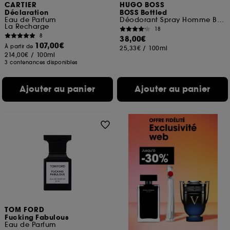
CARTIER
HUGO BOSS
Déclaration
BOSS Bottled
Eau de Parfum
Déodorant Spray Homme Boisé et Oriental
La Recharge
18
8
38,00€
107,00€
À partir de
25,33€
/
100ml
214,00€
/
100ml
3 contenances disponibles
Ajouter au panier
Ajouter au panier
TOM FORD
Fucking Fabulous
Eau de Parfum