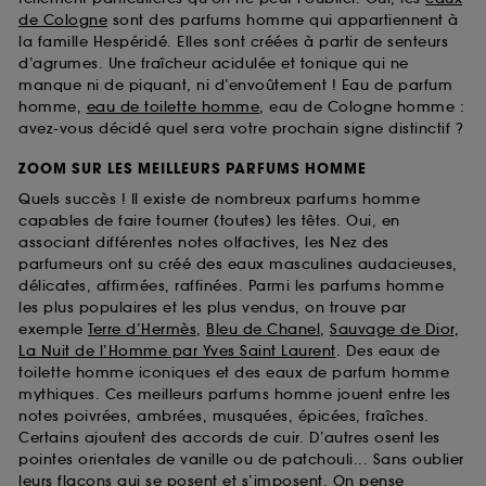
de Cologne
sont des parfums homme qui appartiennent à
la famille Hespéridé. Elles sont créées à partir de senteurs
d’agrumes. Une fraîcheur acidulée et tonique qui ne
manque ni de piquant, ni d’envoûtement ! Eau de parfum
homme,
eau de toilette homme
, eau de Cologne homme :
avez-vous décidé quel sera votre prochain signe distinctif ?
ZOOM SUR LES MEILLEURS PARFUMS HOMME
Quels succès ! Il existe de nombreux parfums homme
capables de faire tourner (toutes) les têtes. Oui, en
associant différentes notes olfactives, les Nez des
parfumeurs ont su créé des eaux masculines audacieuses,
délicates, affirmées, raffinées. Parmi les parfums homme
les plus populaires et les plus vendus, on trouve par
exemple
Terre d’Hermès
,
Bleu de Chanel
,
Sauvage de Dior
,
La Nuit de l’Homme par Yves Saint Laurent
. Des eaux de
toilette homme iconiques et des eaux de parfum homme
mythiques. Ces meilleurs parfums homme jouent entre les
notes poivrées, ambrées, musquées, épicées, fraîches.
Certains ajoutent des accords de cuir. D’autres osent les
pointes orientales de vanille ou de patchouli... Sans oublier
leurs flacons qui se posent et s’imposent. On pense