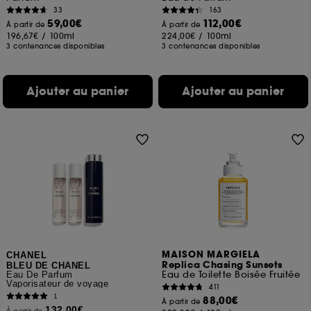
des pages que vous avez consultées, de votre
33
163
navigation, et de l'historique de vos interactions.
59,00€
112,00€
À partir de
À partir de
196,67€
/
100ml
224,00€
/
100ml
Cookies de mesure d’audience :
ils nous
3 contenances disponibles
3 contenances disponibles
permettent de réaliser des statistiques de
fréquentation et de navigation sur notre site afin
d’en améliorer la performance.
Ajouter au panier
Ajouter au panier
Cookies de sécurisation des paiements en ligne :
ils nous permettent de lutter notamment contre les
fraudes aux moyens de paiement et les
usurpations d’identité.
Cookies fonctionnels :
il s’agit de cookies
permettant l’affichage et/ou la fourniture de
certaines fonctionnalités du site, tel que les
cookies d’authentification qui sont utilisés afin de
vous faire bénéficier de l’authentification
prolongée vous permettant d’accéder à votre
MAISON MARGIELA
compte lors de votre prochaine visite sur le site
CHANEL
Replica Chasing Sunsets
BLEU DE CHANEL
sans saisir à nouveau votre identifiant et mot de
Eau de Toilette Boisée Fruitée
Eau De Parfum
passe.
Vaporisateur de voyage
411
1
88,00€
À partir de
132,00€
À partir de