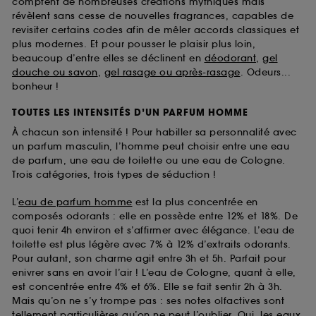
comptent de nombreuses créations mythiques mais
révèlent sans cesse de nouvelles fragrances, capables de
revisiter certains codes afin de mêler accords classiques et
plus modernes. Et pour pousser le plaisir plus loin,
beaucoup d’entre elles se déclinent en
déodorant
,
gel
douche ou savon
,
gel rasage ou après-rasage
. Odeurs...
bonheur !
TOUTES LES INTENSITÉS D’UN PARFUM HOMME
À chacun son intensité ! Pour habiller sa personnalité avec
un parfum masculin, l’homme peut choisir entre une eau
de parfum, une eau de toilette ou une eau de Cologne.
Trois catégories, trois types de séduction !
L’
eau de parfum homme
est la plus concentrée en
composés odorants : elle en possède entre 12% et 18%. De
quoi tenir 4h environ et s’affirmer avec élégance. L’eau de
toilette est plus légère avec 7% à 12% d’extraits odorants.
Pour autant, son charme agit entre 3h et 5h. Parfait pour
enivrer sans en avoir l’air ! L’eau de Cologne, quant à elle,
est concentrée entre 4% et 6%. Elle se fait sentir 2h à 3h.
Mais qu’on ne s’y trompe pas : ses notes olfactives sont
tellement particulières qu’on ne peut l’oublier. Oui, les
eaux