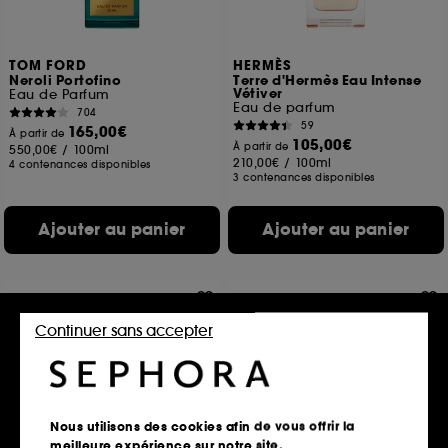
TOM FORD
HERMÈS
Neroli Portofino
Terre d'Hermès Eau Intense
Vétiver
Eau de Parfum
Eau de parfum
704
59
165,00€
À partir de
105,00€
À partir de
550,00€
/
100ml
210,00€
/
100ml
4 contenances disponibles
3 contenances disponibles
Ajouter au panier
Ajouter au panier
Continuer sans accepter
Nous utilisons des cookies afin de vous offrir la
meilleure expérience sur notre site.