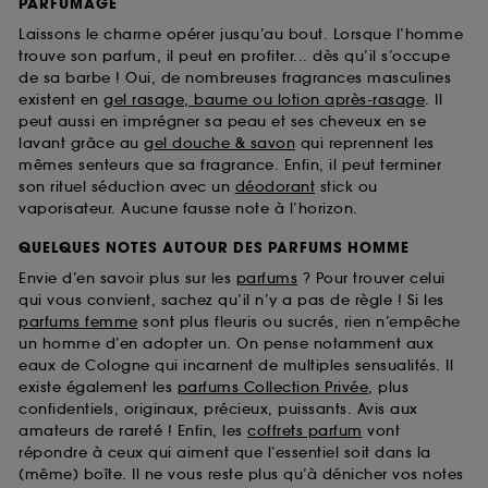
PARFUMAGE
Laissons le charme opérer jusqu’au bout. Lorsque l’homme
trouve son parfum, il peut en profiter... dès qu’il s’occupe
de sa barbe ! Oui, de nombreuses fragrances masculines
existent en
gel rasage, baume ou lotion après-rasage
. Il
peut aussi en imprégner sa peau et ses cheveux en se
lavant grâce au
gel douche & savon
qui reprennent les
mêmes senteurs que sa fragrance. Enfin, il peut terminer
son rituel séduction avec un
déodorant
stick ou
vaporisateur. Aucune fausse note à l’horizon.
QUELQUES NOTES AUTOUR DES PARFUMS HOMME
Envie d’en savoir plus sur les
parfums
? Pour trouver celui
qui vous convient, sachez qu’il n’y a pas de règle ! Si les
parfums femme
sont plus fleuris ou sucrés, rien n’empêche
un homme d’en adopter un. On pense notamment aux
eaux de Cologne qui incarnent de multiples sensualités. Il
existe également les
parfums Collection Privée
, plus
confidentiels, originaux, précieux, puissants. Avis aux
amateurs de rareté ! Enfin, les
coffrets parfum
vont
répondre à ceux qui aiment que l’essentiel soit dans la
(même) boîte. Il ne vous reste plus qu’à dénicher vos notes