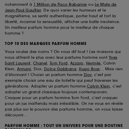
notamment à
1 Million de Paco Rabanne
ou
Le Male de
Jean-Paul Gaultier
. De quoi varier les humeurs et le
magnétisme, se sentir authentique, porter haut et fort la
liberté, incarner la sensualité, afficher une belle insolence.
Un meilleur parfum homme pour le meilleur de chaque
homme ?
TOP 10 DES MARQUES PARFUM HOMME
Vous voulez des noms ? On vous dit tout ! Les maisons qui
nous attirent le plus avec leur parfums homme sont
Yves
Saint Laurent
,
Chanel
,
Tom Ford
,
Azzaro
,
Hermès
, Calvin
Klein,
Armani
, Dior,
Dolce Gabbana
,
Hugo Boss
... Mais rien
d’étonnant ! Choisir un parfum homme
Dior
, c’est par
exemple choisir une eau de toilette qui peut traverser les
générations. Adopter un parfum homme
Calvin Klein
, c’est
adopter un grand classique toujours contemporain.
Craquer pour un parfum homme Tom Ford, c’est craquer
pour un jus inattendu mais irrésistible. On ne vous en révèle
pas plus sur le pouvoir des parfums homme, on vous laisse
découvrir...
PARFUM HOMME : TOUT UN UNIVERS POUR UNE ROUTINE