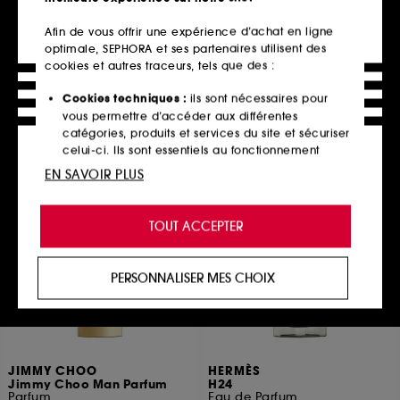
DIOR
CHANEL
Parfum Fahrenheit
BLEU DE CHANEL
Afin de vous offrir une expérience d’achat en ligne
Parfum pour homme
Déodorant Vaporisateur
optimale, SEPHORA et ses partenaires utilisent des
Notes épicées et boisées
8
cookies et autres traceurs, tels que des :
60
60,00€
152,00€
60,00€
/
100ml
Cookies techniques :
ils sont nécessaires pour
202,67€
/
100ml
vous permettre d’accéder aux différentes
catégories, produits et services du site et sécuriser
celui-ci. Ils sont essentiels au fonctionnement
Ajouter au panier
Ajouter au panier
technique du site et ne peuvent être désactivés.
EN SAVOIR PLUS
Cookies de personnalisation :
ils nous permettent
de vous offrir une expérience enrichie et
TOUT ACCEPTER
personnalisée en vous recommandant des
produits, des services et des contenus qui
répondent au mieux à vos préférences, et de vous
PERSONNALISER MES CHOIX
proposer des offres promotionnelles adaptées à
votre profil.
Cookies réseaux sociaux et publicité :
ils sont
utilisés pour vous présenter du contenu susceptible
JIMMY CHOO
HERMÈS
de vous plaire via des publicités, y compris sur des
Jimmy Choo Man Parfum
H24
sites tiers et sur les réseaux sociaux, sur la base
Parfum
Eau de Parfum