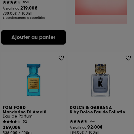
850
219,00€
À partir de
730,00€
/
100ml
4 contenances disponibles
Ajouter au panier
TOM FORD
DOLCE & GABBANA
Mandarino Di Amalfi
K by Dolce Eau de Toilette
Eau de Parfum
476
52
92,00€
269,00€
À partir de
184,00€
/
100ml
538,00€
/
100ml