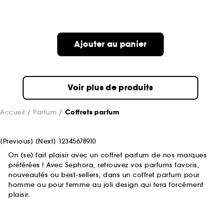
Ajouter au panier
Voir plus de produits
Accueil
Parfum
Coffrets parfum
[
Previous
]
[
Next
]
1
2
3
4
5
6
7
8
9
10
On (se) fait plaisir avec un coffret parfum de nos marques
préférées ! Avec Sephora, retrouvez vos parfums favoris,
nouveautés ou best-sellers, dans un coffret parfum pour
homme ou pour femme au joli design qui fera forcément
plaisir.