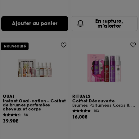
En rupture,
Ajouter au panier
m’alerter
Nouveauté
OUAI
RITUALS
Instant Ouai-cation – Coffret
Coffret Découverte
de brumes parfumées
Brumes Parfumées Corps & Cheveux
cheveux et corps
103
58
16,00€
39,90€