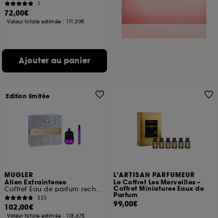
1
72,00€
Valeur totale estimée :
111,00€
Ajouter au panier
Edition limitée
MUGLER
L'ARTISAN PARFUMEUR
Alien Extraintense
Le Coffret Les Merveilles –
Coffret Miniatures Eaux de
Coffret Eau de parfum rechargeable pour femme
Parfum
223
99,00€
102,00€
Valeur totale estimée :
118,67€