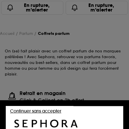
En rupture,
En rupture,
m’alerter
m’alerter
Accueil
Parfum
Coffrets parfum
On (se) fait plaisir avec un coffret parfum de nos marques
préférées ! Avec Sephora, retrouvez vos parfums favoris,
nouveautés ou best-sellers, dans un coffret parfum pour
homme ou pour femme au joli design qui fera forcément
plaisir.
Retrait en magasin
Click & Collect en 2h offert
En savoir plus
Continuer sans accepter
Livraison standard offerte