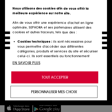
à domicile dès 60€ en France
métropolitaine et Monaco
Nous utilisons des cookies afin de vous offrir la
meilleure expérience sur notre site.
Explorer l'offre
Afin de vous offrir une expérience d’achat en ligne
Paiements sécurisés
optimale, SEPHORA et ses partenaires utilisent des
cookies et autres traceurs, tels que des :
et paiements en plusieurs fois
Cookies techniques :
ils sont nécessaires pour
En savoir plus
vous permettre d’accéder aux différentes
catégories, produits et services du site et sécuriser
Retours
celui-ci. Ils sont essentiels au fonctionnement
sous 14 jours
technique du site et ne peuvent être désactivés.
EN SAVOIR PLUS
Retourner mon article
Cookies de personnalisation :
ils nous permettent
de vous offrir une expérience enrichie et
TOUT ACCEPTER
personnalisée en vous recommandant des
SERVICES, CONTACT ET CONDITIONS DES OFFRES
produits, des services et des contenus qui
répondent au mieux à vos préférences, et de vous
Télécharger notre application
PERSONNALISER MES CHOIX
proposer des offres promotionnelles adaptées à
votre profil.
Cookies réseaux sociaux et publicité :
ils sont