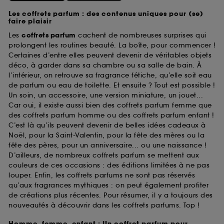
utilisés pour vous présenter du contenu susceptible
de vous plaire via des publicités, y compris sur des
Les coffrets parfum : des contenus uniques pour (se)
faire plaisir
sites tiers et sur les réseaux sociaux, sur la base
des pages que vous avez consultées, de votre
Les
coffrets parfum
cachent de nombreuses surprises qui
navigation, et de l'historique de vos interactions.
prolongent les routines beauté. La boîte, pour commencer !
Certaines d’entre elles peuvent devenir de véritables objets
Cookies de mesure d’audience :
ils nous
déco, à garder dans sa chambre ou sa salle de bain. À
permettent de réaliser des statistiques de
l’intérieur, on retrouve sa fragrance fétiche, qu’elle soit eau
fréquentation et de navigation sur notre site afin
de parfum ou eau de toilette. Et ensuite ? Tout est possible !
d’en améliorer la performance.
Un soin, un accessoire, une version miniature, un jouet...
Car oui, il existe aussi bien des coffrets parfum femme que
Cookies de sécurisation des paiements en ligne :
des coffrets parfum homme ou des coffrets parfum enfant !
ils nous permettent de lutter notamment contre les
C’est là qu’ils peuvent devenir de belles idées cadeaux à
fraudes aux moyens de paiement et les
Noël, pour la Saint-Valentin, pour la fête des mères ou la
usurpations d’identité.
fête des pères, pour un anniversaire... ou une naissance !
Cookies fonctionnels :
il s’agit de cookies
D’ailleurs, de nombreux coffrets parfum se mettent aux
permettant l’affichage et/ou la fourniture de
couleurs de ces occasions : des éditions limitées à ne pas
certaines fonctionnalités du site, tel que les
louper. Enfin, les coffrets parfums ne sont pas réservés
cookies d’authentification qui sont utilisés afin de
qu’aux fragrances mythiques : on peut également profiter
vous faire bénéficier de l’authentification
de créations plus récentes. Pour résumer, il y a toujours des
prolongée vous permettant d’accéder à votre
nouveautés à découvrir dans les coffrets parfums. Top !
compte lors de votre prochaine visite sur le site
sans saisir à nouveau votre identifiant et mot de
Homme, femme, enfant : Un coffret parfum pour