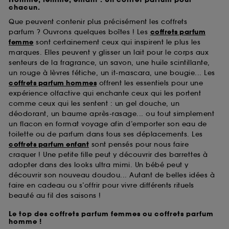
passe.
chacun.
Que peuvent contenir plus précisément les coffrets
parfum ? Ouvrons quelques boîtes ! Les
coffrets parfum
femme
sont certainement ceux qui inspirent le plus les
A l'exception des cookies techniques, le dépôt et la
marques. Elles peuvent y glisser un lait pour le corps aux
lecture de ces traceurs requiert votre accord. Vous
senteurs de la fragrance, un savon, une huile scintillante,
pouvez personnaliser vos choix concernant le dépôt
un rouge à lèvres fétiche, un it-mascara, une bougie... Les
de ces cookies grâce au bouton "personnaliser mes
choix" ci-dessous ou décider de "tout accepter".
coffrets parfum hommes
offrent les essentiels pour une
Sephora pourra associer les informations de
expérience olfactive qui enchante ceux qui les portent
navigation collectées par ces Cookies, pour les
comme ceux qui les sentent : un gel douche, un
finalités acceptées, avec les données personnelles
déodorant, un baume après-rasage... ou tout simplement
collectées ou générées lors de votre activité en ligne
un flacon en format voyage afin d’emporter son eau de
ou en magasin. Pour refuser tous les cookies, cliques
toilette ou de parfum dans tous ses déplacements. Les
sur "continuer sans accepter". Voous pouvez à tout
coffrets parfum enfant
sont pensés pour nous faire
moment choisir de retirer votrte consentement. Si vous
craquer ! Une petite fille peut y découvrir des barrettes à
souhaitez obtenir plus d'information sur les cookies
adopter dans des looks ultra mimi. Un bébé peut y
utilisés,
cliquez
ici
.
découvrir son nouveau doudou... Autant de belles idées à
faire en cadeau ou s’offrir pour vivre différents rituels
beauté au fil des saisons !
Le top des coffrets parfum femmes ou coffrets parfum
homme !