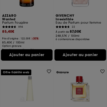
AZZARO
GIVENCHY
Wanted
Irresistible
Parfum Fougère
Eau de Parfum pour femme
894
22
85,40€
87,00€
À partir de
248,57€
/
100ml
Prix d'origine : 122,00€
-30%
6 contenances disponibles
85,40€
/
100ml
Option gravure
2 contenances disponibles
Ajouter au panier
Ajouter au panier
Offre fidélité web
Gravure