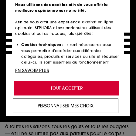
Télécharger notre application
Nous utilisons des cookies afin de vous offrir la
meilleure expérience sur notre site.
Afin de vous offrir une expérience d’achat en ligne
optimale, SEPHORA et ses partenaires utilisent des
Parfums femme et homme : marques
cookies et autres traceurs, tels que des :
iconiques à prix avantageux
Cookies techniques :
ils sont nécessaires pour
Les parfums font partie intégrante de notre vie. Ils
vous permettre d’accéder aux différentes
peuvent nous mettre de bonne humeur, raviver des
catégories, produits et services du site et sécuriser
celui-ci. Ils sont essentiels au fonctionnement
souvenirs lointains et éveiller nos sens. Pour certains,
technique du site et ne peuvent être désactivés.
ils deviennent même une véritable signature
EN SAVOIR PLUS
olfactive unique — ils doivent donc être choisis avec
Cookies de personnalisation :
ils nous permettent
soin.
de vous offrir une expérience enrichie et
TOUT ACCEPTER
Sephora répond à ce besoin en vous proposant une
personnalisée en vous recommandant des
produits, des services et des contenus qui
vaste sélection de fragrances : des notes florales aux
répondent au mieux à vos préférences, et de vous
plus musquées, de l’Eau de Toilette à l’Extrait de
PERSONNALISER MES CHOIX
proposer des offres promotionnelles adaptées à
Parfum, à des prix réellement avantageux. Le
votre profil.
catalogue compte des centaines d’options adaptées
Cookies réseaux sociaux et publicité :
ils sont
à toutes les saisons, tous les goûts et tous les budgets
utilisés pour vous présenter du contenu susceptible
— et il ne se limite pas aux parfums pour le corps !