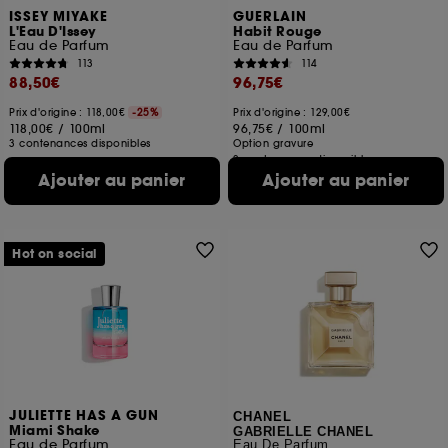
ISSEY MIYAKE
GUERLAIN
L'Eau D'Issey
Habit Rouge
Eau de Parfum
Eau de Parfum
113
114
88,50€
96,75€
Prix d'origine : 118,00€
-25%
Prix d'origine : 129,00€
118,00€
/
100ml
96,75€
/
100ml
3 contenances disponibles
Option gravure
2 contenances disponibles
Ajouter au panier
Ajouter au panier
Hot on social
JULIETTE HAS A GUN
CHANEL
Miami Shake
GABRIELLE CHANEL
Eau de Parfum
Eau De Parfum