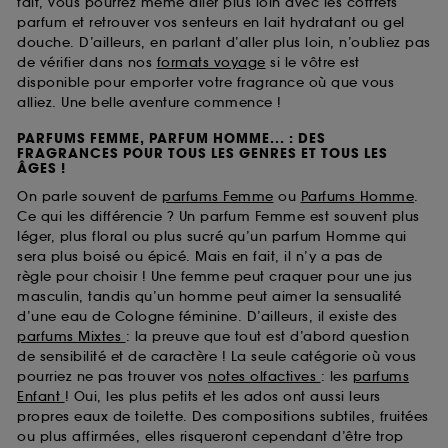
fait, vous pourrez même aller plus loin avec les coffrets
parfum et retrouver vos senteurs en lait hydratant ou gel
douche. D’ailleurs, en parlant d’aller plus loin, n’oubliez pas
de vérifier dans nos
formats voyage
si le vôtre est
disponible pour emporter votre fragrance où que vous
alliez. Une belle aventure commence !
PARFUMS FEMME, PARFUM HOMME... : DES
FRAGRANCES POUR TOUS LES GENRES ET TOUS LES
ÂGES !
On parle souvent de
parfums Femme
ou
Parfums Homme
.
Ce qui les différencie ? Un parfum Femme est souvent plus
léger, plus floral ou plus sucré qu’un parfum Homme qui
sera plus boisé ou épicé. Mais en fait, il n’y a pas de
règle pour choisir ! Une femme peut craquer pour une jus
masculin, tandis qu’un homme peut aimer la sensualité
d’une eau de Cologne féminine. D’ailleurs, il existe des
parfums Mixtes
: la preuve que tout est d’abord question
de sensibilité et de caractère ! La seule catégorie où vous
pourriez ne pas trouver vos
notes olfactives
: les
parfums
Enfant
! Oui, les plus petits et les ados ont aussi leurs
propres eaux de toilette. Des compositions subtiles, fruitées
ou plus affirmées, elles risqueront cependant d’être trop