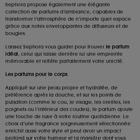
de vous plaire via des publicités, y compris sur des
Sephora propose également une élégante
sites tiers et sur les réseaux sociaux, sur la base
collection de parfums d’ambiance, capables de
des pages que vous avez consultées, de votre
transformer l’atmosphère de n’importe quel espace
navigation, et de l'historique de vos interactions.
grâce aux notes enveloppantes de diffuseurs et de
Cookies de mesure d’audience :
ils nous
bougies.
permettent de réaliser des statistiques de
fréquentation et de navigation sur notre site afin
Laissez Sephora vous guider pour trouver
le parfum
d’en améliorer la performance.
idéal
, celui qui laisse derrière lui une empreinte
Cookies de sécurisation des paiements en ligne :
mémorable et reflète parfaitement votre unicité.
ils nous permettent de lutter notamment contre les
fraudes aux moyens de paiement et les
Les parfums pour le corps
usurpations d’identité.
Appliqué sur une peau propre et hydratée, de
Cookies fonctionnels :
il s’agit de cookies
préférence après la douche, et sur les points de
permettant l’affichage et/ou la fourniture de
pulsation (comme le cou, le visage, les oreilles, les
certaines fonctionnalités du site, tel que les
cookies d’authentification qui sont utilisés afin de
poignets ou l’intérieur des coudes), le parfum ajoute
vous faire bénéficier de l’authentification
une touche de luxe à votre routine quotidienne. Le
prolongée vous permettant d’accéder à votre
choix d’une fragrance soigneusement sélectionnée
compte lors de votre prochaine visite sur le site
enrichit aussi votre style et peut avoir un impact
sans saisir à nouveau votre identifiant et mot de
profond sur votre humeur et la manière dont vous
passe.