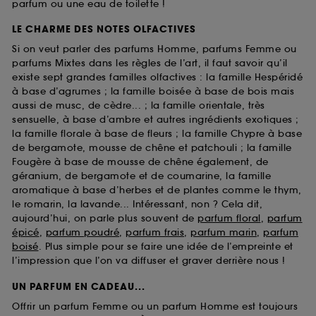
parfum ou une eau de toilette !
LE CHARME DES NOTES OLFACTIVES
Si on veut parler des parfums Homme, parfums Femme ou
parfums Mixtes dans les règles de l’art, il faut savoir qu’il
existe sept grandes familles olfactives : la famille Hespéridé
à base d’agrumes ; la famille boisée à base de bois mais
aussi de musc, de cèdre... ; la famille orientale, très
sensuelle, à base d’ambre et autres ingrédients exotiques ;
la famille florale à base de fleurs ; la famille Chypre à base
de bergamote, mousse de chêne et patchouli ; la famille
Fougère à base de mousse de chêne également, de
géranium, de bergamote et de coumarine, la famille
aromatique à base d’herbes et de plantes comme le thym,
le romarin, la lavande... Intéressant, non ? Cela dit,
aujourd’hui, on parle plus souvent de
parfum floral
,
parfum
épicé
,
parfum poudré
,
parfum frais
,
parfum marin
,
parfum
boisé
. Plus simple pour se faire une idée de l’empreinte et
l’impression que l’on va diffuser et graver derrière nous !
UN PARFUM EN CADEAU...
Offrir un parfum Femme ou un parfum Homme est toujours