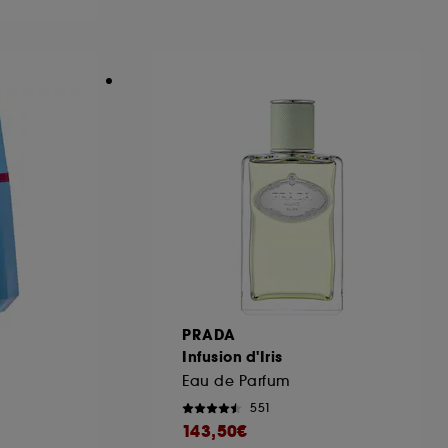
ous pouvez personnaliser vos choix concernant
cepter". Sephora pourra associer les
 personnelles collectées ou générées lors
ccepter". Voous pouvez à tout moment choisir
uez
ici
.
PRADA
Infusion d'Iris
Eau de Parfum
551
143,50€