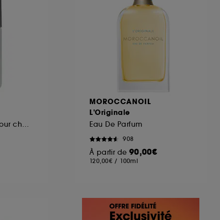
MOROCCANOIL
L'Originale
Brume parfumée pour cheveux et corps
Eau De Parfum
908
90,00€
À partir de
120,00€
/
100ml