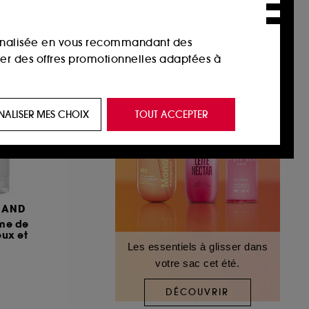
sonnalisée en vous recommandant des
ser des offres promotionnelles adaptées à
 de vous plaire via des publicités, y compris
NALISER MES CHOIX
TOUT ACCEPTER
e navigation, et de l'historique de vos
 de navigation sur notre site afin d’en
MAND
 les fraudes aux moyens de paiement et les
ume de
ux et
Les essentiels à glisser dans
votre sac cet été.
nctionnalités du site, tel que les cookies
us permettant d’accéder à votre compte lors
DÉCOUVRIR