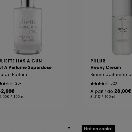
ULIETTE HAS A GUN
PHLUR
ot A Perfume Superdose
Heavy Cream
au de Parfum
257
523
62,00€
28,00€
À partir de
2,00€
/
100ml
31,11€
/
100ml
Hot on social