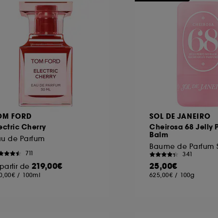
OM FORD
SOL DE JANEIRO
ectric Cherry
Cheirosa 68 Jelly
Balm
au de Parfum
Baume de Parfum S
711
341
219,00€
25,00€
partir de
0,00€
/
100ml
625,00€
/
100g