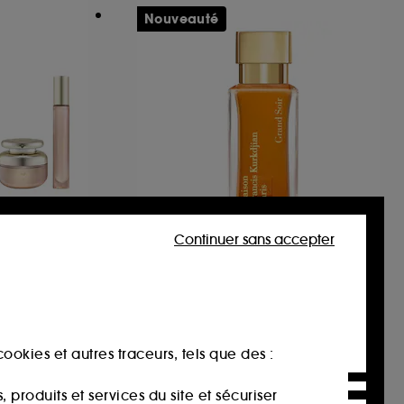
Nouveauté
Continuer sans accepter
MAISON FRANCIS
KURKDJIAN
m Vanilla
Grand Soir
mme
Eau de parfum
135,00€
À partir de
385,71€
/
100ml
ookies et autres traceurs, tels que des :
produits et services du site et sécuriser