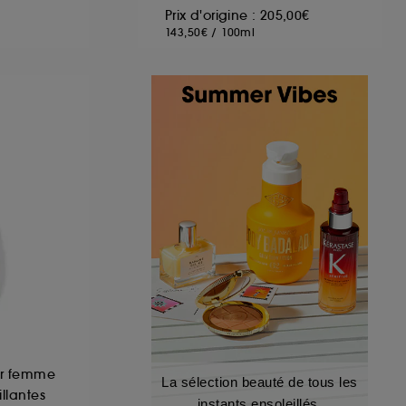
Prix d'origine : 205,00€
143,50€
/
100ml
ur femme
La sélection beauté de tous les
illantes
instants ensoleillés.