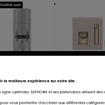
 fidélité web
ABANNE FRAGRANCES
RARE BEAUTY
victus
Rare Eau De Parfu
And Caramel
éodorant Spray
Coffret Parfum Fe
ir la meilleure expérience sur notre site.
16
344
0,75€
89,00€
 ligne optimale, SEPHORA et ses partenaires utilisent des c
ix d'origine : 41,00€
-25%
,50€
/
100ml
s pour vous permettre d’accéder aux différentes catégories, 