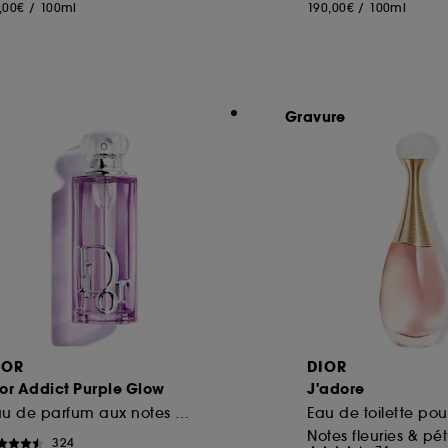
,00€
/
100ml
190,00€
/
100ml
Gravure
IOR
DIOR
or Addict Purple Glow
J'adore
Eau de parfum aux notes d'iris et de framboise
Eau de toilette po
Notes fleuries & pét
324