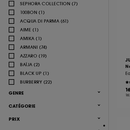
SEPHORA COLLECTION (7)
100BON (1)
ACQUA DI PARMA (61)
AIME (1)
AMIKA (1)
ARMANI (74)
AZZARO (19)
J
BAÏJA (2)
N
BLACK UP (1)
E
BURBERRY (22)
1
BVLGARI (12)
GENRE
16
BY ROSIE JANE (3)
Femme (1365)
CATÉGORIE
CACHAREL (24)
Homme (540)
CALVIN KLEIN (20)
Parfum
PRIX
Mixte (491)
CAROLINA HERRERA (21)
Jusqu'à -30% sur une sélection de
Enfant (40)