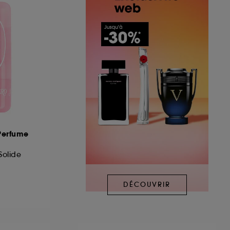
 Perfume
olide
DÉCOUVRIR