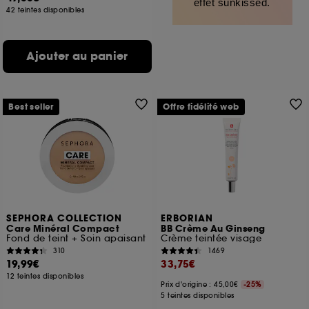
effet sunkissed.
42 teintes disponibles
Ajouter au panier
Best seller
Offre fidélité web
SEPHORA COLLECTION
ERBORIAN
Care Minéral Compact
BB Crème Au Ginseng
Fond de teint + Soin apaisant
Crème teintée visage
310
1469
19,99€
33,75€
12 teintes disponibles
Prix d'origine : 45,00€
-25%
5 teintes disponibles