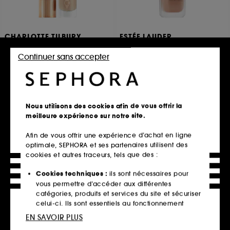
CHARLOTTE TILBURY
ESTÉE LAUDER
Hollywood Flawless Filter
DOUBLE WEAR
Highlighter liquide
Fond de Teint longue tenue intransférable SPF10
Continuer sans accepter
802
805
52,00€
59,90€
À partir de
8 teintes disponibles
54 teintes disponibles
Nous utilisons des cookies afin de vous offrir la
meilleure expérience sur notre site.
Ajouter au panier
Ajouter au panier
Afin de vous offrir une expérience d’achat en ligne
optimale, SEPHORA et ses partenaires utilisent des
cookies et autres traceurs, tels que des :
Best seller
Cookies techniques :
ils sont nécessaires pour
vous permettre d’accéder aux différentes
catégories, produits et services du site et sécuriser
celui-ci. Ils sont essentiels au fonctionnement
technique du site et ne peuvent être désactivés.
EN SAVOIR PLUS