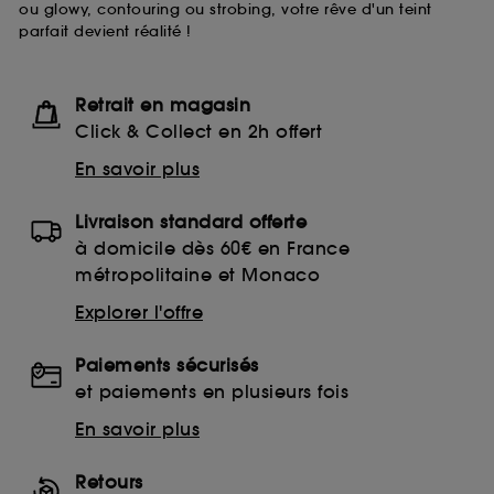
ou glowy, contouring ou strobing, votre rêve d'un teint
moment choisir de retirer votrte consentement. Si vous
parfait devient réalité !
souhaitez obtenir plus d'information sur les cookies
utilisés,
cliquez
ici
.
Retrait en magasin
Click & Collect en 2h offert
En savoir plus
Livraison standard offerte
à domicile dès 60€ en France
métropolitaine et Monaco
Explorer l'offre
Paiements sécurisés
et paiements en plusieurs fois
En savoir plus
Retours