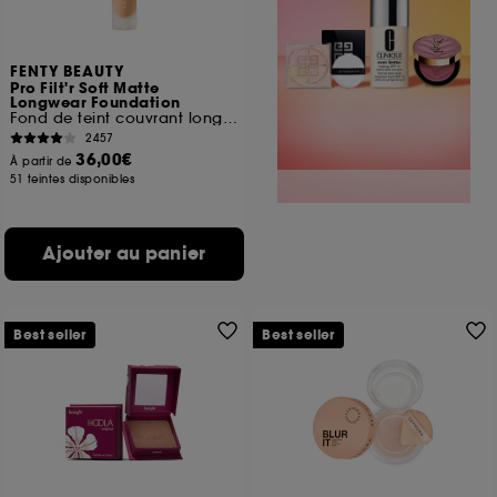
FENTY BEAUTY
Pro Filt'r Soft Matte
Longwear Foundation
Fond de teint couvrant longue tenue
2457
36,00€
À partir de
51 teintes disponibles
Ajouter au panier
Best seller
Best seller