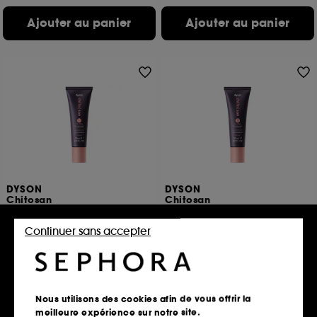
Ajouter au panier
Ajouter au panier
DYSON
DYSON
Chitosan
Chitosan
Crème coiffante, cheveux raides à ondulés, soin riche format mini
Crème coiffante cheveux bouclés à frisés, soin riche format mini
16
8
Continuer sans accepter
29,90€
29,90€
99,67€
/
100ml
99,67€
/
100ml
Nous utilisons des cookies afin de vous offrir la
Ajouter au panier
Ajouter au panier
meilleure expérience sur notre site.