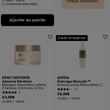
21,00€
/
100ml
chaque exposition.
2 contenances disponibles
Ajouter au panier
Clean at Sephora
RENE FURTERER
AVEDA
Absolue Kératine
Damage Remedy™
Masque réparateur ultime
Shampooing Réparateur Cheveux Abîmés
Cheveux normaux à fins
13
2
38,00€
62,00€
15,20€
/
100ml
31,00€
/
100ml