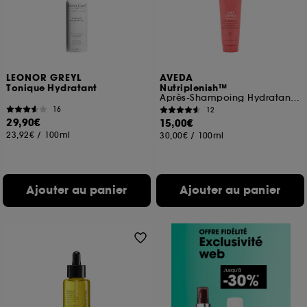
LEONOR GREYL
AVEDA
Tonique Hydratant
Nutriplenish™
Après-Shampoing Hydratant Cheveux Normaux A Epais
16
12
29,90€
15,00€
23,92€
/
100ml
30,00€
/
100ml
Ajouter au panier
Ajouter au panier