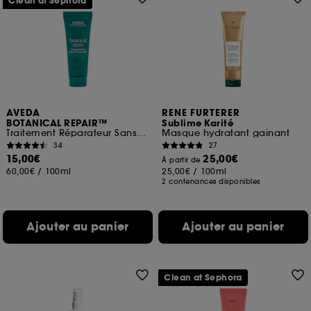
Clean at Sephora
AVEDA
RENE FURTERER
BOTANICAL REPAIR™
Sublime Karité
Traitement Réparateur Sans Rinçage
Masque hydratant gainant
34
27
15,00€
25,00€
À partir de
60,00€
/
100ml
25,00€
/
100ml
2 contenances disponibles
Ajouter au panier
Ajouter au panier
Clean at Sephora