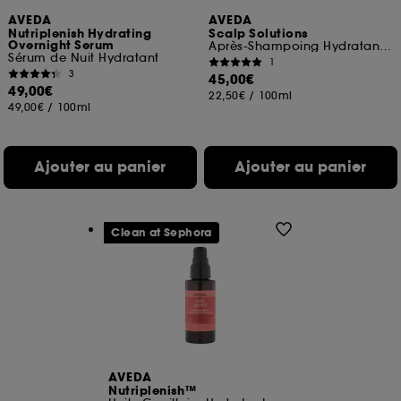
AVEDA
AVEDA
Nutriplenish Hydrating
Scalp Solutions
Overnight Serum
Après-Shampoing Hydratant Et Revigorant
Sérum de Nuit Hydratant
1
3
45,00€
49,00€
22,50€
/
100ml
49,00€
/
100ml
Ajouter au panier
Ajouter au panier
Clean at Sephora
AVEDA
Nutriplenish™