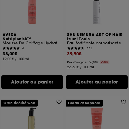
A l'exception des cookies techniques, le dépôt et la
lecture de ces traceurs requiert votre accord. Vous
pouvez personnaliser vos choix concernant le dépôt
de ces cookies grâce au bouton "personnaliser mes
choix" ci-dessous ou décider de "tout accepter".
AVEDA
SHU UEMURA ART OF HAIR
Sephora pourra associer les informations de
Nutriplenish™
Izumi Tonic
navigation collectées par ces Cookies, pour les
Mousse De Coiffage Hydratante
Eau fortifiante corporisante
finalités acceptées, avec les données personnelles
4
445
collectées ou générées lors de votre activité en ligne
38,00€
39,90€
ou en magasin. Pour refuser tous les cookies, cliques
19,00€
/
100ml
sur "continuer sans accepter". Voous pouvez à tout
Prix d'origine : 57,00€
-30%
26,60€
/
100ml
moment choisir de retirer votrte consentement. Si vous
souhaitez obtenir plus d'information sur les cookies
utilisés,
cliquez
ici
.
Ajouter au panier
Ajouter au panier
Offre fidélité web
Clean at Sephora