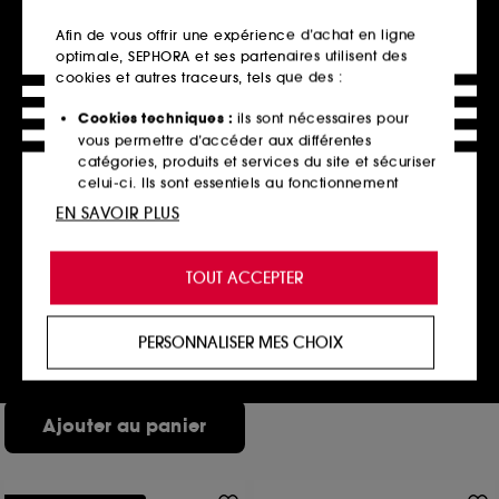
Afin de vous offrir une expérience d’achat en ligne
optimale, SEPHORA et ses partenaires utilisent des
cookies et autres traceurs, tels que des :
Cookies techniques :
ils sont nécessaires pour
vous permettre d’accéder aux différentes
catégories, produits et services du site et sécuriser
celui-ci. Ils sont essentiels au fonctionnement
technique du site et ne peuvent être désactivés.
EN SAVOIR PLUS
AUGUSTINUS BADER
Cookies de personnalisation :
ils nous permettent
The Rich Conditioner
de vous offrir une expérience enrichie et
L'Après-Shampooing
TOUT ACCEPTER
La sélection beauté de
personnalisée en vous recommandant des
243
produits, des services et des contenus qui
tous les instants
60,00€
répondent au mieux à vos préférences, et de vous
40,00€
/
100ml
ensoleillés.
PERSONNALISER MES CHOIX
proposer des offres promotionnelles adaptées à
votre profil.
Cookies réseaux sociaux et publicité :
ils sont
Ajouter au panier
utilisés pour vous présenter du contenu susceptible
de vous plaire via des publicités, y compris sur des
sites tiers et sur les réseaux sociaux, sur la base