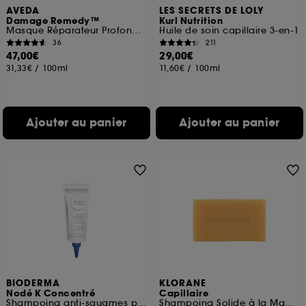
AVEDA
LES SECRETS DE LOLY
Damage Remedy™
Kurl Nutrition
Masque Réparateur Profond Cheveux Abîmés
Huile de soin capillaire 3-en-1
36
211
47,00€
29,00€
31,33€
/
100ml
11,60€
/
100ml
Ajouter au panier
Ajouter au panier
BIODERMA
KLORANE
Nodé K Concentré
Capillaire
Shampoing anti-squames pour cuir chevelu irrité
Shampoing Solide à la Mangue