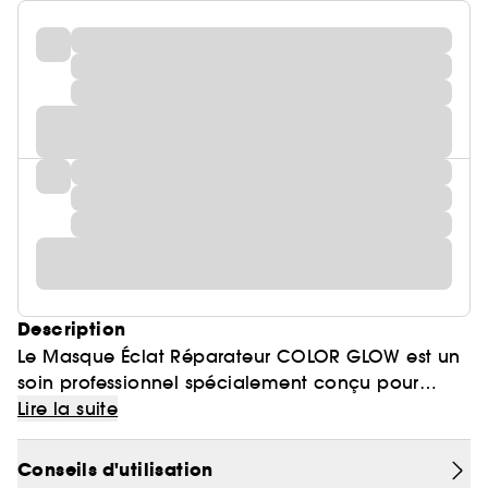
Description
Le Masque Éclat Réparateur COLOR GLOW est un
soin professionnel spécialement conçu pour
hydrater, réparer et renforcer les cheveux colorés
Lire la suite
ou méchés. Sa formule à base de 98 %
d'ingrédients d'origine naturelle répare la fibre
Conseils d'utilisation
capillaire et renforce sa structure grâce aux