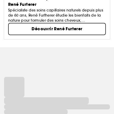
René Furterer
Spécialiste des soins capillaires naturels depuis plus
de 60 ans, René Furtherer étudie les bienfaits de la
nature pour formuler des soins cheveux,
shampoings, après-shampoings et masques qui ont
Découvrir René Furterer
pour objectif de sublimer vos cheveux.