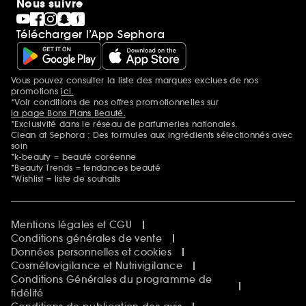
Nous suivre
Gravure parfum
Black Friday
Télécharger l’App Sephora
Soldes
SEPHORA edit
Sephora Prize
Sephora Beautiful Club
Vous pouvez consulter la liste des marques exclues de nos
Mentions additionnelles
Clean at Sephora
promotions
ici.
Idées & Inspirations Beauté
*Voir conditions de nos offres promotionnelles sur
la page Bons Plans Beauté.
*Exclusivité dans le réseau de parfumeries nationales.
Clean at Sephora : Des formules aux ingrédients sélectionnés avec
soin
*k-beauty = beauté coréenne
*Beauty Trends = tendances beauté
*Wishlist = liste de souhaits
Mentions légales et CGU
Conditions générales de vente
Données personnelles et cookies
Cosmétovigilance et Nutrivigilance
Conditions Générales du programme de
fidélité