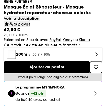
RENE FURTERER
Masque Éclat Réparateur - Masque
hydratant réparateur cheveux colorés
Voir la description
5
/5
(2 avis)
42,00 €
21,00 € / 100ml
Paiement en 3 ou 4x avec
PayPal
,
Oney
ou
Klarna
Ce produit existe en plusieurs formats :
200ml
21,00 € / 100ml
Ajouter au panier
Produit point rouge non éligible aux promotions
Le programme MY SEPHORA
+42 pts
Gagnez
de fidélité avec cet achat