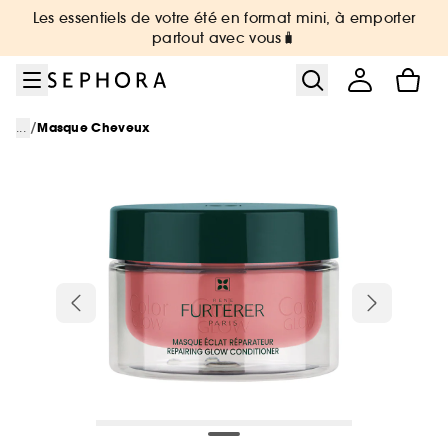
Aller au menu
Aller au contenu principal
Aller au pied de page
Les essentiels de votre été en format mini, à emporter
partout avec vous🧳
/
...
Masque Cheveux