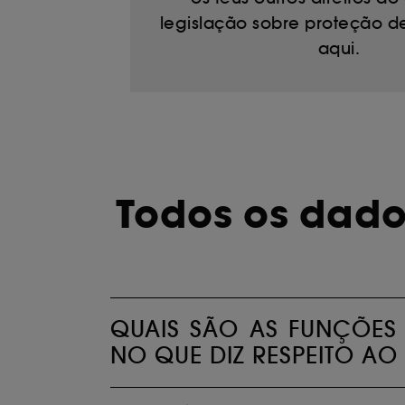
legislação sobre proteção de
aqui.
A l'exception des cookies techniques, le dép
le dépôt de ces cookies grâce au bouton "pe
informations de navigation collectées par ce
de votre activité en ligne ou en magasin. Po
de retirer votrte consentement. Si vous souhai
Todos os dado
QUAIS SÃO AS FUNÇÕES 
NO QUE DIZ RESPEITO AO