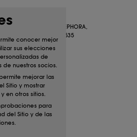
es
s: por correo postal a SEPHORA,
de 9.00 a 20.00, al 900 535
ermite conocer mejor
se,
ilizar sus elecciones
personalizadas de
s de nuestros socios.
permite mejorar las
l Sitio y mostrar
y en otros sitios.
mprobaciones para
d del Sitio y de las
iones.