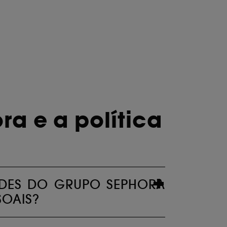
ous pouvez personnaliser vos choix concernant
cepter". Sephora pourra associer les
 personnelles collectées ou générées lors
ccepter". Voous pouvez à tout moment choisir
uez
ici
.
a e a política
DADES DO GRUPO SEPHORA
SOAIS?