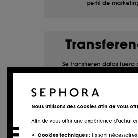
perfil de marketin
Transferen
Se transfieren datos fuera
Europea por las circunstancia
o la ubicación de algunos 
proveedores (empresas d
empresas anfitrionas, pro
Nous utilisons des cookies afin de vous offr
pagos o segurida
Para consultar más informa
Afin de vous offrir une expérience d’achat en
aquí
.
Cookies techniques :
ils sont nécessaire