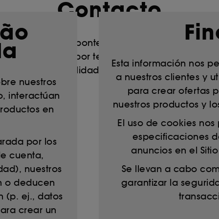
Contacto
ção
Fin
da
e esta directriz, ponte en contacto con nosotro
a, 28014 Madrid, o por teléfono de lunes a sábado 
Esta información nos p
s de control de calidad, la llamada podrá grabar
a nuestros clientes y ut
bre nuestros
para crear ofertas 
io, interactúan
nuestros productos y lo
phora.es
productos en
El uso de cookies nos 
especificaciones de
arada por los
anuncios en el Sitio 
de cuenta,
idad), nuestros
Se llevan a cabo co
an o deducen
garantizar la segurida
(p. ej., datos
transacc
ara crear un