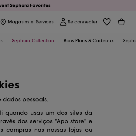
Avent Sephora Favorites
Magasins
et Services
Se connecter
s
Sephora Collection
Bons Plans & Cadeaux
Sepho
kies
e dados pessoais.
ti quando usas um dos sites da
ravés dos serviços "App store" e
zes compras nas nossas lojas ou