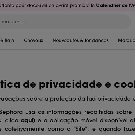
Calendrier de l'
d'attente pour découvrir en avant-première le
 & Bain
Cheveux
Nouveautés & Tendances
Marque
ítica de privacidade e coo
cupações sobre a proteção da tua privacidade 
 Sephora usa as informações recolhidas sobre 
s, clica
aqui
) e a aplicação móvel disponível at
dos coletivamente como o "Site", e quando fa