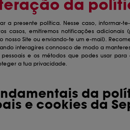
teração da polít
r a presente política. Nesse caso, informar-t
tos casos, emitiremos notificações adicionai
do nosso Site ou enviando-te um e-mail). Recom
ando interagires connosco de modo a manteres
 pessoais e os métodos que podes usar para
teger a tua privacidade.
undamentais da polí
ais e cookies da S