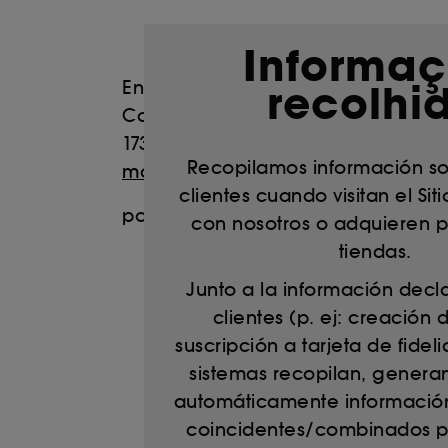
Informa
recolhi
En caso de preguntas o quejas sobr
Calle Alfonso XII 34, Bajo izquierd
173 (llamada gratuita, *por motivo
Recopilamos información so
más información
)
clientes cuando visitan el Sit
por correo electrónico:
privacy@se
con nosotros o adquieren 
tiendas.
Junto a la información decl
clientes (p. ej: creación 
suscripción a tarjeta de fidel
sistemas recopilan, gener
automáticamente información 
coincidentes/combinados p