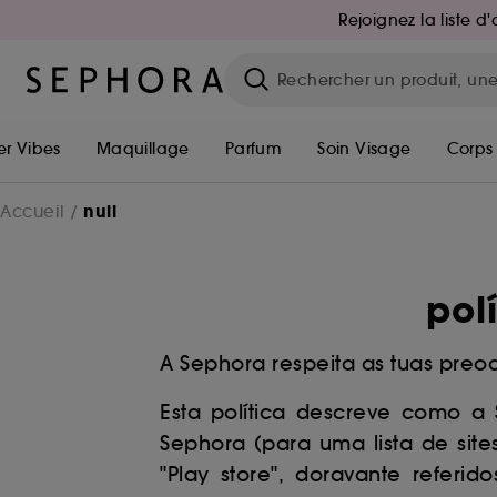
Rejoignez la liste 
r Vibes
Maquillage
Parfum
Soin Visage
Corps
null
Accueil
pol
A Sephora respeita as tuas preo
Esta política descreve como a
Sephora (para uma lista de site
"Play store", doravante referi