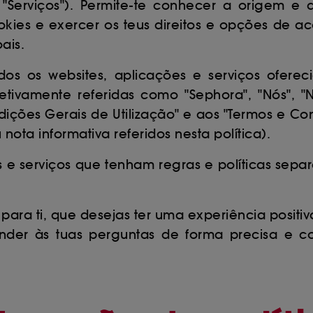
"Serviços"). Permite-te conhecer a origem e 
kies e exercer os teus direitos e opções de ac
ais.
dos os websites, aplicações e serviços oferec
ivamente referidas como "Sephora", "Nós", "Nos
ções Gerais de Utilização" e aos "Termos e Co
ota informativa referidos nesta política).
es e serviços que tenham regras e políticas se
 para ti, que desejas ter uma experiência positiv
der às tuas perguntas de forma precisa e c