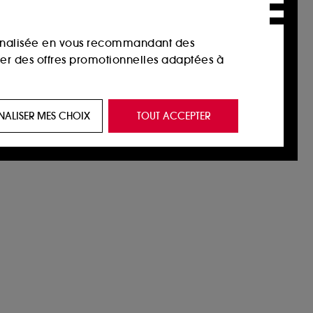
por los clientes.
sonnalisée en vous recommandant des
ser des offres promotionnelles adaptées à
 de vous plaire via des publicités, y compris
NALISER MES CHOIX
TOUT ACCEPTER
e navigation, et de l'historique de vos
 de navigation sur notre site afin d’en
 les fraudes aux moyens de paiement et les
nctionnalités du site, tel que les cookies
us permettant d’accéder à votre compte lors