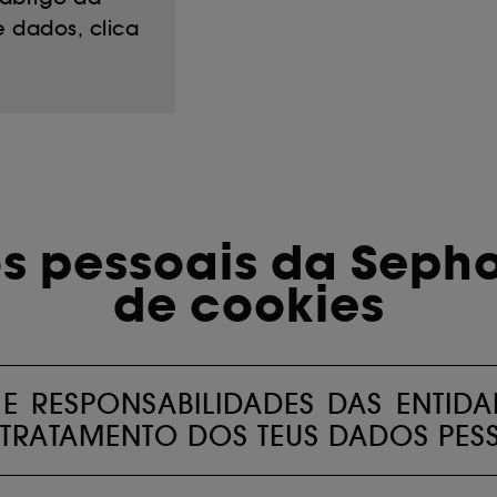
 dados, clica
ôt et la lecture de ces traceurs requiert votre accord. V
rsonnaliser mes choix" ci-dessous ou décider de "tout ac
s Cookies, pour les finalités acceptées, avec les données
ur refuser tous les cookies, cliques sur "continuer sans a
tez obtenir plus d'information sur les cookies utilisés,
cliq
s pessoais da Sephor
de cookies
E RESPONSABILIDADES DAS ENTI
 TRATAMENTO DOS TEUS DADOS PES