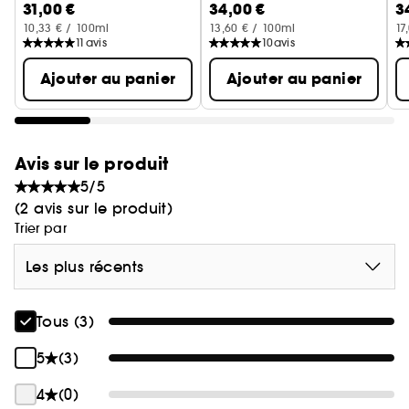
- Grande maniabilité et cheveux faciles à
31,00 €
34,00 €
3
B
discipliner
10,33 € / 100ml
13,60 € / 100ml
17
11
avis
10
avis
- Protection thermique jusqu'à 230°C
Ajouter au panier
Ajouter au panier
- Sans silicones ni parabènes
Obtenez un look naturel, malléable et durable
Avis sur le produit
avec le Spray Flexible Authentic Beauty Concept.
5/5
(2 avis sur le produit)
Trier par
Les plus récents
Tous (3)
5
(3)
4
(0)