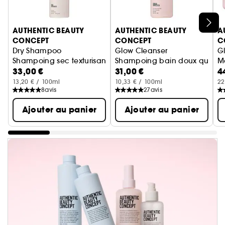
Ignorer le carrousel produits
AUTHENTIC BEAUTY
AUTHENTIC BEAUTY
A
CONCEPT
CONCEPT
C
Dry Shampoo
Glow Cleanser
G
Shampoing sec texturisant et rafraîchissant
Shampoing bain doux qui prés
M
33,00 €
31,00 €
4
13,20 € / 100ml
10,33 € / 100ml
22
8
avis
27
avis
Ajouter au panier
Ajouter au panier