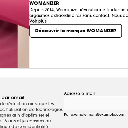
WOMANIZER
Depuis 2014, Womanizer révolutionne l'industrie 
orgasmes extraordinaires sans contact. Nous cé
droit à une vie sexuellement épanouie.
Voir plus
Découvrir la marque WOMANIZER
Adresse e-mail
a par email
de réduction ainsi que les
c l’utilisation de technologies
Par exemple: nom@example.com
nes afin d'optimiser et
e 16 ans et je consens au
itique de confidentialité
.