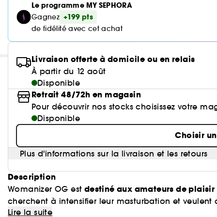
Le programme MY SEPHORA
+199 pts
Gagnez
de fidélité avec cet achat
Livraison offerte à domicile ou en relais
À partir du 12 août
Disponible
Retrait 48/72h en magasin
Pour découvrir nos stocks choisissez votre ma
Disponible
Choisir u
Plus d'informations sur la livraison et les retours
Description
destiné aux amateurs de plaisir
Womanizer OG est
cherchent à intensifier leur masturbation et veulen
Lire la suite
vibromasseur point G
est le premier
, alliant la tec