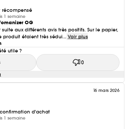
et récompensé
uis 1 semaine
 Womanizer OG
suite aux différents avis très positifs. Sur le papier,
produit étaient très sédui...
Voir plus
n
été utile ?
3
0
u
16 mars 2026
 confirmation d'achat
uis 1 semaine