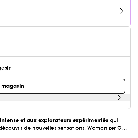
gasin
n magasin
 intense et aux explorateurs expérimentés
qui
t découvrir de nouvelles sensations. Womanizer OG
hnologie Pleasure Air à des vibrations délicates pour