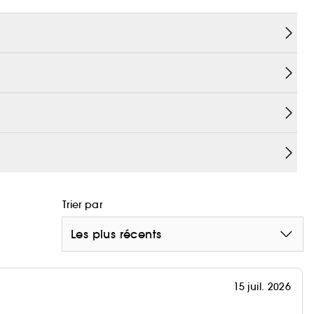
ne Pleasure Air avec des vibrations pour dorloter le
e vibration pour créer votre voyage orgasmique
Trier par
Les plus récents
15 juil. 2026