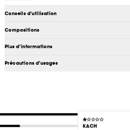
un voyage orgasmique puissant et inédit.
Conseils d'utilisation
C'est une innovation, combinant la stimulation inter
point G - essayez différentes intensités et modes d
Compositions
unique.
Plus d’informations
Précautions d'usages
KACH