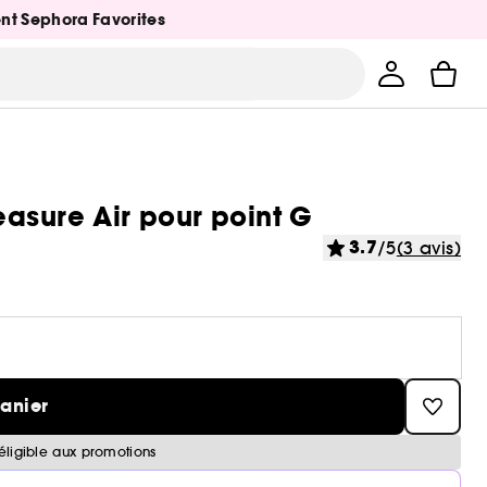
ent Sephora Favorites
asure Air pour point G
3.7
/5
(3 avis)
panier
éligible aux promotions