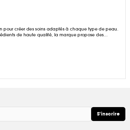
tion pour créer des soins adaptés à chaque type de peau.
édients de haute qualité, la marque propose des
. Shiseido transforme chaque application en un véritable
S'inscrire