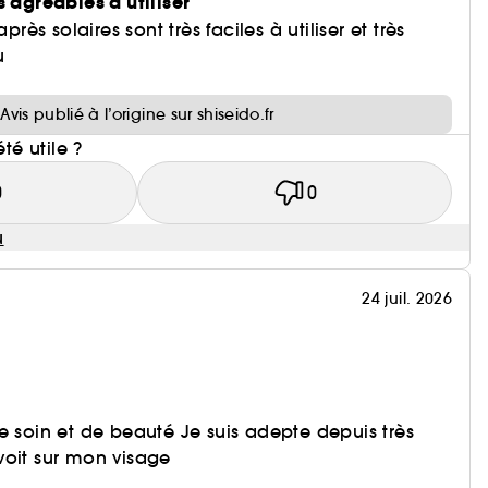
s agréables à utiliser
après solaires sont très faciles à utiliser et très
u
i
Avis publié à l’origine sur shiseido.fr
été utile ?
0
0
u
24 juil. 2026
e soin et de beauté Je suis adepte depuis très
voit sur mon visage
i