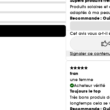
Supers produits trè
Produits solaires et 
adaptés à ma pea
Recommande : Ou
Cet avis vous a-t-il 
Signaler ce conten
fran
une femme
Acheteur vérifié
Toujours le top
Très bons produis d
longtemps cela se 
Recommande : Ou