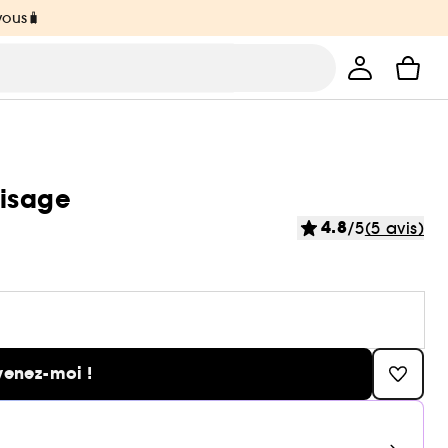
vous🧳
visage
4.8
/5
(5 avis)
venez-moi !