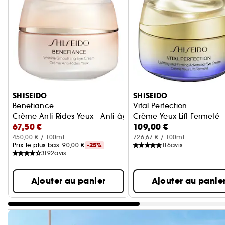
Ignorer le carrousel produits
SHISEIDO
SHISEIDO
Benefiance
Vital Perfection
Crème Anti-Rides Yeux - Anti-âge
Crème Yeux Lift Fermeté
67,50 €
109,00 €
450,00 € / 100ml
726,67 € / 100ml
Prix le plus bas :
90,00 €
-25%
116
avis
3192
avis
Ajouter au panier
Ajouter au panie