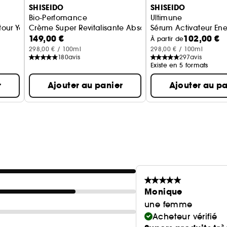
SHISEIDO
SHISEIDO
Bio-Perfomance
Ultimune
Ce coffret est fabriqué à partir de papier issu de la
ur Yeux et Lèvres
Crème Super Revitalisante Absolue
Sérum Activateur Ene
Notre engagement en faveur de la réduction de l'i
149,00 €
102,00 €
À partir de
sachet.
298,00 € / 100ml
298,00 € / 100ml
180
avis
297
avis
Existe en 5 formats
r
Ajouter au panier
Ajouter au pa
Monique
une femme
Acheteur vérifié