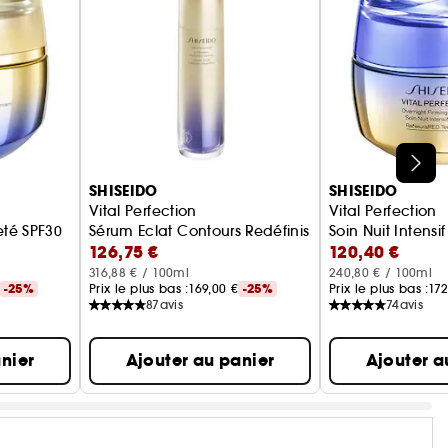
SHISEIDO
SHISEIDO
Vital Perfection
Vital Perfection
eté SPF30
Sérum Eclat Contours Redéfinis
Soin Nuit Intensi
126,75 €
120,40 €
316,88 € / 100ml
240,80 € / 100ml
-25%
Prix le plus bas :
169,00 €
-25%
Prix le plus bas :
172
87
avis
74
avis
nier
Ajouter au panier
Ajouter a