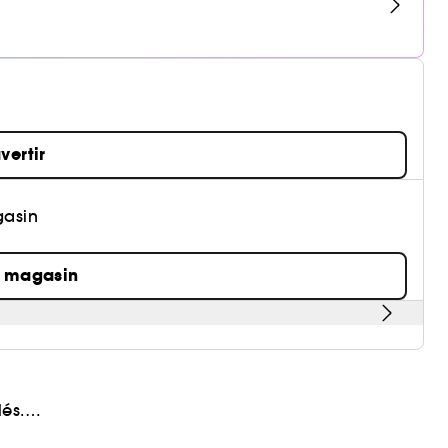
vertir
gasin
n magasin
és.