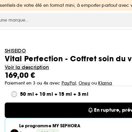
ssentiels de votre été en format mini, à emporter partout avec 
SHISEIDO
Vital Perfection - Coffret soin du 
Voir la description
169,00 €
Paiement en 3 ou 4x avec
PayPal
,
Oney
ou
Klarna
50 ml + 10 ml + 15 ml + 3 ml
En rupture, pré
Le programme MY SEPHORA