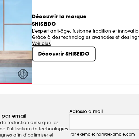
Découvrir la marque
SHISEIDO
L'expert anti-âge, fusionne tradition et innova
Grâce à des technologies avancées et des ingr
formulations qui allient science et sensorialité
Voir plus
moment de bien-être.
Découvrir SHISEIDO
Adresse e-mail
a par email
de réduction ainsi que les
c l’utilisation de technologies
Par exemple: nom@example.com
nes afin d'optimiser et