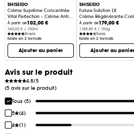
SHISEIDO
SHISEIDO
Crème Suprême Concentrée
Future Solution LX
Vital Perfection – Crème Anti-
Crème Régénérante Conto
102,00 €
179,00 €
âge
À partir de
À partir de
340,00 € / 100ml
1.188,89 € / 100g
61
avis
5
avis
Existe en 2 formats
Existe en 2 formats
Ajouter au panier
Ajouter au panie
Avis sur le produit
4.8/5
(5 avis sur le produit)
Tous (5)
5
(4)
4
(1)