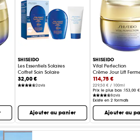
SHISEIDO
SHISEIDO
Les Essentiels Solaires
Vital Perfection
Coffret Soin Solaire
Crème Jour Lift Ferm
32,00 €
114,75 €
2
avis
229,50 € / 100ml
Prix le plus bas :
153,00 €
8
avis
Existe en 2 formats
r
Ajouter au panier
Ajouter au pa