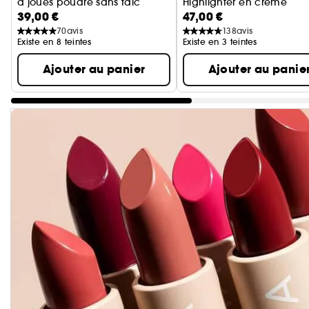
à joues poudre sans talc
Highlighter en crème
39,00 €
47,00 €
70
avis
138
avis
Existe en 8 teintes
Existe en 3 teintes
Ajouter au panier
Ajouter au panie