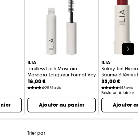
ILIA
ILIA
Limitless Lash Mascara
Balmy Tint Hydra
Mascara Longueur Format Voyage
Baume à lèvres t
18,00 €
33,00 €
2587
avis
448
avis
Existe en 6 teintes
nier
Ajouter au panier
Ajouter a
Trier par