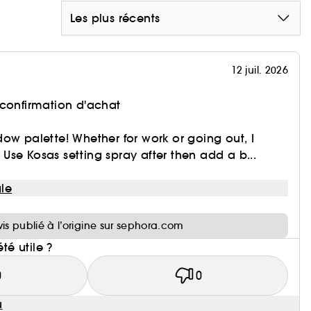
Les plus récents
12 juil. 2026
 confirmation d'achat
ow palette! Whether for work or going out, I
se Kosas setting spray after then add a b...
le
i
vis publié à l’origine sur sephora.com
été utile ?
0
0
u