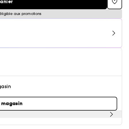
panier
éligible aux promotions
gasin
n magasin