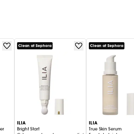
Clean at Sephora
Clean at Sephora
ILIA
ILIA
er
Bright Start
True Skin Serum