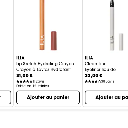
ILIA
ILIA
Lip Sketch Hydrating Crayon
Clean Line
Crayon à Lèvres Hydratant
Eyeliner liquide
31,00 €
33,00 €
112
avis
385
avis
Existe en 12 teintes
r
Ajouter au panier
Ajouter au pa