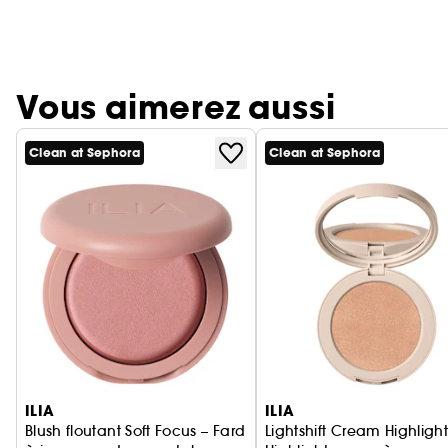
Vous aimerez aussi
Clean at Sephora
Clean at Sephora
Ignorer le carrousel produits
ILIA
ILIA
Blush floutant Soft Focus – Fard
Lightshift Cream Highlight