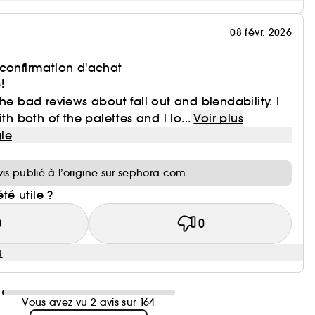
08 févr. 2026
 confirmation d'achat
!
he bad reviews about fall out and blendability. I
th both of the palettes and l lo...
Voir plus
le
i
vis publié à l’origine sur sephora.com
été utile ?
0
0
u
Vous avez vu 2 avis sur 164