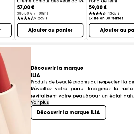
Crème contour des yeux activée
Fond de teint
57,00 €
59,00 €
380,00 € / 100ml
143
avis
912
avis
Existe en 30 teintes
r
Ajouter au panier
Ajouter au pa
Découvrir la marque
ILIA
Produits de beauté propres qui respectent la p
Réveillez votre peau. Imaginez le rest
revitalisent votre peau6pour un éclat natu
Voir plus
Découvrir la marque ILIA