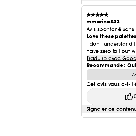
mmarina342
Avis spontané sans
Love these palettes
I don't understand t
have zero fall out wi
Traduire avec Goog
Recommande : Ou
A
Cet avis vous a-t-il 
Signaler ce conten