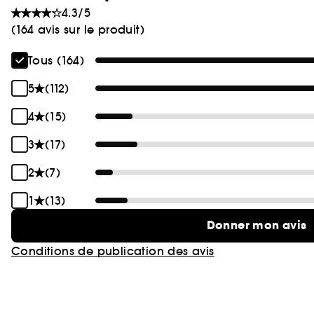
4.3/5
(164 avis sur le produit)
Tous (164)
5
(112)
4
(15)
3
(17)
2
(7)
1
(13)
Donner mon avis
Conditions de publication des avis