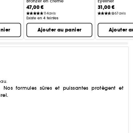
Bronzer en crème
Eyeliner
47,00 €
31,00 €
114
avis
67
avis
Existe en 4 teintes
nier
Ajouter au panier
Ajouter a
eau.
e. Nos formules sûres et puissantes protègent et
rel.