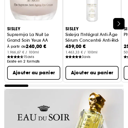
Ignorer le carrousel produits
SISLEY
SISLEY
S
Supremÿa La Nuit Le
Sisleÿa l'Intégral Anti-Âge
Ph
Grand Soin Yeux AA
Sérum Concentré Anti-Rides
240,00 €
439,00 €
2
Soin Yeux et Lèvres
À partir de
1.966,67 € / 100ml
1.463,33 € / 100ml
50
15
avis
3
avis
Existe en 2 formats
Ajouter au panier
Ajouter au panier