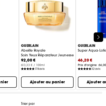
ation exclusive d'actifs végétaux et de
igine naturelle. Les 5% restant ont été
té de la formule dans le temps et sa sensorialité
l'eau).
GUERLAIN
GUERLAIN
Abeille Royale
Super Aqua-Loti
Soin Yeux Réparateur Jeunesse
92,00 €
46,20 €
613,33 € / 100ml
Prix d'origine :
66,0
178
avis
32
avis
nier
Ajouter au panier
Ajouter a
Trier par