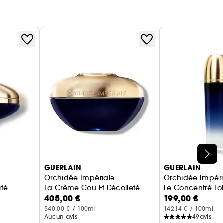
GUERLAIN
GUERLAIN
Orchidée Impériale
Orchidée Impéri
ité
La Crème Cou Et Décolleté
Le Concentré Lo
405,00 €
199,00 €
540,00 € / 100ml
142,14 € / 100ml
Aucun avis
49
avis