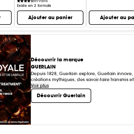
899
avis
Existe en 2 formats
r
Ajouter au panier
Ajouter au pa
Découvrir la marque
GUERLAIN
Depuis 1828, Guerlain explore, Guerlain innove
créations mythiques, des savoir-faire transmis e
Voir plus
Découvrir Guerlain