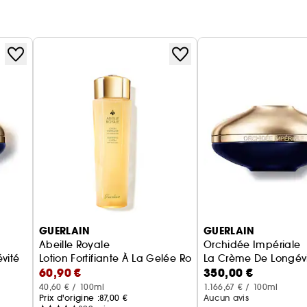
GUERLAIN
GUERLAIN
Abeille Royale
Orchidée Impériale
vité
Lotion Fortifiante À La Gelée Royale
La Crème De Longév
60,90 €
350,00 €
40,60 € / 100ml
1.166,67 € / 100ml
Prix d'origine :
87,00 €
Aucun avis