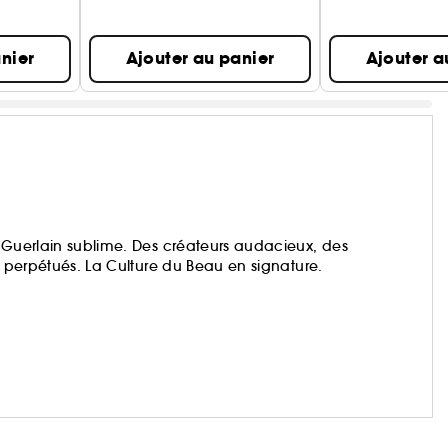
nier
Ajouter au panier
Ajouter a
, Guerlain sublime. Des créateurs audacieux, des
t perpétués. La Culture du Beau en signature.