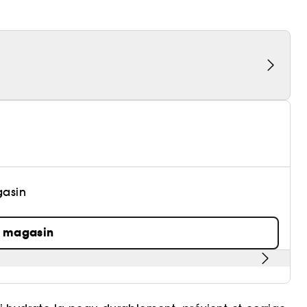
gasin
n magasin