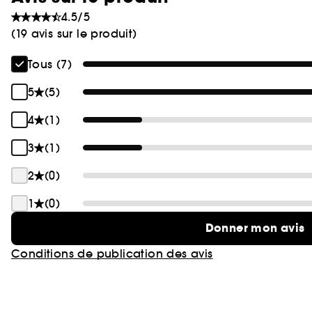
4.5/5
(19 avis sur le produit)
Tous (7)
5
(5)
4
(1)
3
(1)
2
(0)
1
(0)
Donner mon avis
Conditions de publication des avis