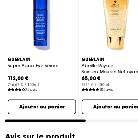
Ignorer le carrousel produits
GUERLAIN
GUERLAIN
Super Aqua-Eye Sérum
Abeille Royale
Soin-en-Mousse Nettoyan
112,00 €
65,00 €
746,67 € / 100ml
37,14 € / 100ml
22
avis
105
avis
Ajouter au panier
Ajouter au panie
Avis sur le produit