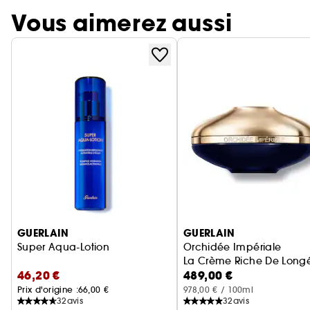
Vous aimerez aussi
Ignorer le carrousel produits
GUERLAIN
GUERLAIN
Super Aqua-Lotion
Orchidée Impériale
La Crème Riche De Longé
46,20 €
489,00 €
Prix d'origine :
66,00 €
978,00 € / 100ml
32
avis
32
avis