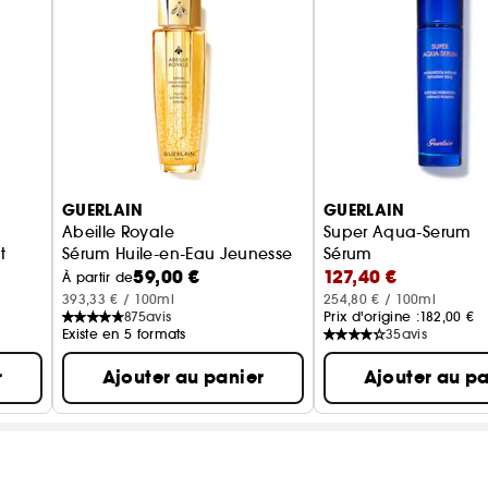
Ingrédients principaux :
Au cœur de son efficacité technologique, une associ
biotechnologies. Formulé avec 95% d'ingrédients d'or
rigoureusement sélectionnés pour optimiser l'intégri
conformément à la norme ISO16128 (calcul incluant 
(1) Technologie Aquacomplexe Avancée
GUERLAIN
GUERLAIN
Abeille Royale
Super Aqua-Serum
t
Sérum Huile-en-Eau Jeunesse
Sérum
59,00 €
127,40 €
À partir de
393,33 € / 100ml
254,80 € / 100ml
875
avis
Prix d'origine :
182,00 €
Existe en 5 formats
35
avis
r
Ajouter au panier
Ajouter au pa