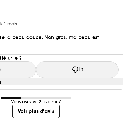
is 1 mois
isse la peau douce. Non gras, ma peau est
i
été utile ?
0
0
u
Vous avez vu 2 avis sur 7
Voir plus d'avis