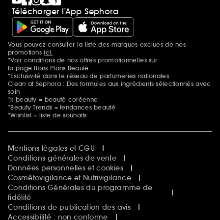
Télécharger l’App Sephora
Vous pouvez consulter la liste des marques exclues de nos
Mentions additionnelles
promotions
ici.
*Voir conditions de nos offres promotionnelles sur
la page Bons Plans Beauté.
*Exclusivité dans le réseau de parfumeries nationales.
Clean at Sephora : Des formules aux ingrédients sélectionnés avec
soin
*k-beauty = beauté coréenne
*Beauty Trends = tendances beauté
*Wishlist = liste de souhaits
Mentions légales et CGU
Conditions générales de vente
Données personnelles et cookies
Cosmétovigilance et Nutrivigilance
Conditions Générales du programme de
fidélité
Conditions de publication des avis
Accessibilité : non conforme