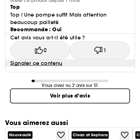
Utilise ce produit depuis 1 mois
Top
Top ! Une pompe suffit Mais attention
beaucoup pailleté
Recommande : Oui
Cet avis vous a-t-il été utile ?
0
1
Signaler ce contenu
Vous avez vu 2 avis sur 51
Voir plus d'avis
Vous aimerez aussi
Nouveauté
Clean at Sephora
C