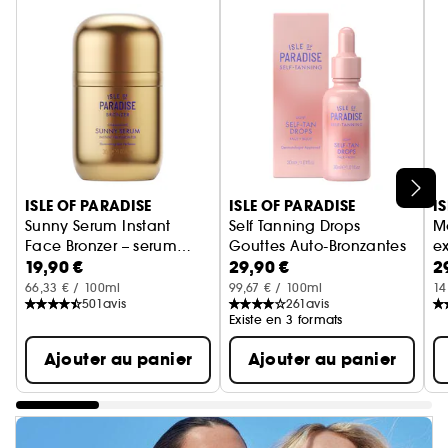
Ignorer le carrousel produits
ISLE OF PARADISE
ISLE OF PARADISE
I
Sunny Serum Instant
Self Tanning Drops
M
Face Bronzer – serum
Gouttes Auto-Bronzantes
e
19,90 €
29,90 €
2
bronzant pour le visage
So
66,33 € / 100ml
99,67 € / 100ml
14
501
avis
261
avis
Existe en 3 formats
Ajouter au panier
Ajouter au panier