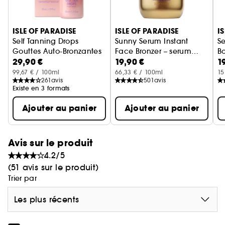
NIACINAMIDE : amélioration prouvée du tonus et
de la texture
Ignorer le carrousel produits
SQUALANE : hydrate et prévient la perte d'eau
ISLE OF PARADISE
ISLE OF PARADISE
I
transépidermique
Self Tanning Drops
Sunny Serum Instant
S
HUILE DE JOJOBA : anti-inflammatoire qui réduit
Gouttes Auto-Bronzantes
Face Bronzer – serum
B
les rougeurs et apaise la peau
29,90 €
19,90 €
1
bronzant pour le visage
S
99,67 € / 100ml
66,33 € / 100ml
15
261
avis
501
avis
Existe en 3 formats
Ajouter au panier
Ajouter au panier
Avis sur le produit
4.2/5
(51 avis sur le produit)
Trier par
Les plus récents