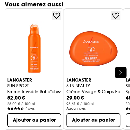
Vous aimerez aussi
Ignorer le carrousel produits
LANCASTER
LANCASTER
L
SUN SPORT
SUN BEAUTY
SU
Brume Invisible Rafraîchissante Application Peau Mouillée 
Crème Visage & Corps Format
Sp
52,00 €
29,00 €
4
26,00 € / 100ml
96,67 € / 100ml
30
14
avis
Aucun avis
Ajouter au panier
Ajouter au panier