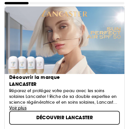
Découvrir la marque
LANCASTER
Réparez et protégez votre peau avec les soins
solaires Lancaster ! Riche de sa double expertise en
science régénératrice et en soins solaires, Lancaster
innove continuellement pour vous offrir le meilleur
Voir plus
des protections solaires.
DÉCOUVRIR LANCASTER