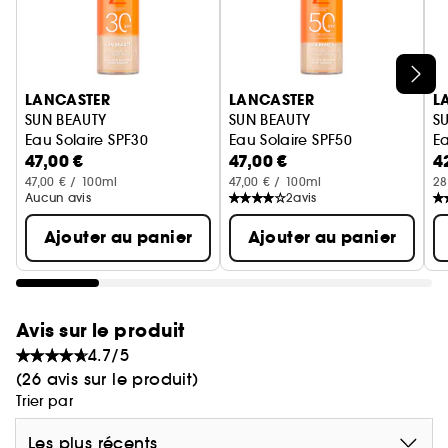
Ignorer le carrousel produits
LANCASTER
LANCASTER
L
SUN BEAUTY
SUN BEAUTY
S
Eau Solaire SPF30
Eau Solaire SPF50
Ea
47,00 €
47,00 €
4
47,00 € / 100ml
47,00 € / 100ml
28
Aucun avis
2
avis
Ajouter au panier
Ajouter au panier
Avis sur le produit
4.7/5
(26 avis sur le produit)
Trier par
Les plus récents