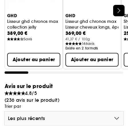
185°C tout au long du coiffage, de la racine à la
durablement tous types de cheveux et respecter
*Juillet 2020 - selon 80% des 140 femmes
Ignorer le carrousel produits
pointe.
la santé de vos cheveux.
interrogées vs leur lisseur actuel.
GHD
GHD
G
Lisseur ghd chronos max
Lisseur ghd chronos max
St
collection jelly
Lisseur cheveux longs, épais e
Li
389,00 €
369,00 €
2
**Test technique effectué en laboratoire sur des
5
avis
41,37 € / 100g
cheveux frisés vs des cheveux séchés
146
avis
naturellement.
Existe en 2 formats
Ajouter au panier
Ajouter au panier
***Vs styler® ghd original.
****Test technique effectué en laboratoire sur des
Avis sur le produit
cheveux bruns vs des cheveux séchés
4.8/5
naturellement.
(236 avis sur le produit)
Trier par
Les plus récents