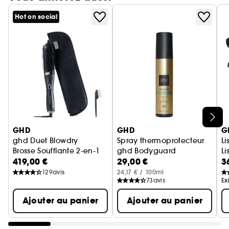
Hot on social
Ignorer le carrousel produits
GHD
GHD
G
ghd Duet Blowdry
Spray thermoprotecteur
L
Brosse Soufflante 2-en-1
ghd Bodyguard
Li
419,00 €
29,00 €
3
Cheveux Fins
129
avis
24,17 € / 100ml
73
avis
Ex
Ajouter au panier
Ajouter au panier