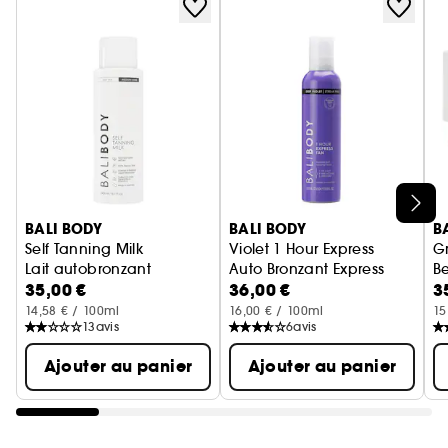
Ignorer le carrousel produits
BALI BODY
BALI BODY
B
Self Tanning Milk
Violet 1 Hour Express
G
Lait autobronzant
Auto Bronzant Express
Be
35,00 €
36,00 €
3
14,58 € / 100ml
16,00 € / 100ml
15
13
avis
6
avis
Ajouter au panier
Ajouter au panier