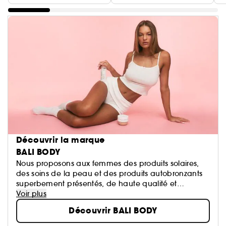
Découvrir la marque
BALI BODY
Nous proposons aux femmes des produits solaires,
des soins de la peau et des produits autobronzants
superbement présentés, de haute qualité et
abordables.
Voir plus
Chez Bali Body, notre objectif est de faire en sorte
Découvrir BALI BODY
que vous puissiez toujours emporter un rayon de
soleil avec vous, en tout lieu et en toute occasion.