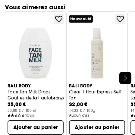
Vous aimerez aussi
Nouveauté
Ignorer le carrousel produits
BALI BODY
BALI BODY
B
Face Tan Milk Drops
Clear 1 Hour Express Self
Se
Gouttes de lait autobronzant pour le visage
Tan
La
25,00 €
32,00 €
3
Autobronzant express 1 heure
50,00 € / 100ml
14,22 € / 100g
14
4
avis
Aucun avis
Ajouter au panier
Ajouter au panier