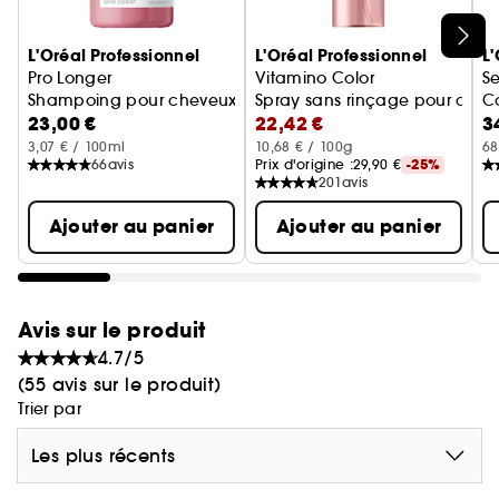
Ignorer le carrousel produits
L'Oréal Professionnel
L'Oréal Professionnel
L'
Pro Longer
Vitamino Color
Se
Shampoing pour cheveux longs aux pointes afffinées
Spray sans rinçage pour chev
C
23,00 €
22,42 €
3
Sé
3,07 € / 100ml
10,68 € / 100g
68
66
avis
Prix d'origine :
29,90 €
-25%
201
avis
Ajouter au panier
Ajouter au panier
Avis sur le produit
4.7/5
(55 avis sur le produit)
Trier par
Les plus récents