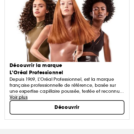
Découvrir la marque
L'Oréal Professionnel
Depuis 1909, L’Oréal Professionnel, est la marque
française professionnelle de référence, basée sur
une expertise capillaire poussée, testée et reconnue
par les coiffeurs en salons. Grâce à une technologie
Voir plus
moléculaire de haute précision, les soins L’Oréal
Découvrir
Professionnel s’adressent à tous les types de
cheveux. Les produits de styling allient technologie
et avant-gardisme artistique pour des looks inspirés
des défilés.