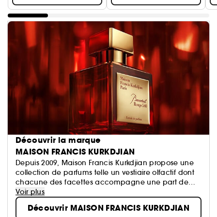
Découvrir la marque
MAISON FRANCIS KURKDJIAN
Depuis 2009, Maison Francis Kurkdjian propose une
collection de parfums telle un vestiaire olfactif dont
chacune des facettes accompagne une part de
nous-mêmes.
Voir plus
Parfumeur contemporain parmi les plus célébrés,
Découvrir MAISON FRANCIS KURKDJIAN
Francis Kurkdjian a imaginé un territoire d'expression