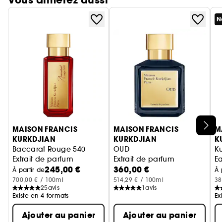
Vous aimerez aussi
N
Ignorer le carrousel produits
MAISON FRANCIS
MAISON FRANCIS
M
KURKDJIAN
KURKDJIAN
K
Baccarat Rouge 540
OUD
K
Extrait de parfum
Extrait de parfum
E
245,00 €
360,00 €
À partir de
À 
700,00 € / 100ml
514,29 € / 100ml
38
25
avis
1
avis
Existe en 4 formats
Ex
Ajouter au panier
Ajouter au panier