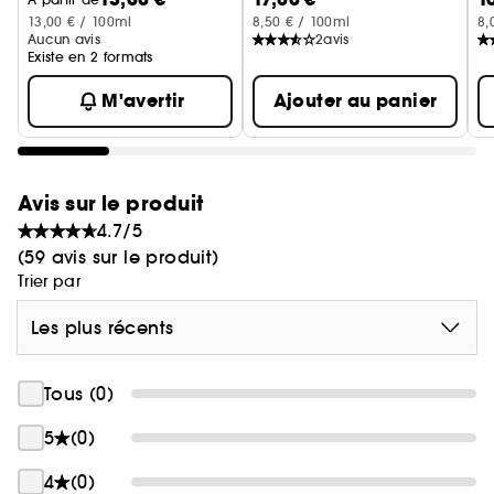
13,00 € / 100ml
8,50 € / 100ml
8,
Aucun avis
2
avis
Existe en 2 formats
M'avertir
Ajouter au panier
Avis sur le produit
4.7/5
(59 avis sur le produit)
Trier par
Les plus récents
Tous (0)
5
(0)
4
(0)