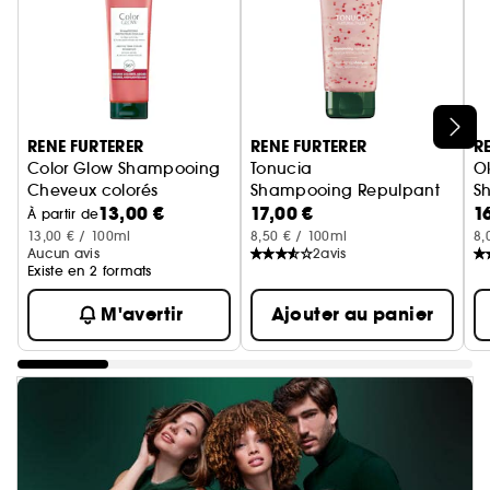
Ignorer le carrousel produits
RENE FURTERER
RENE FURTERER
R
Color Glow Shampooing
Tonucia
O
Cheveux colorés
Shampooing Repulpant
S
13,00 €
17,00 €
1
À partir de
13,00 € / 100ml
8,50 € / 100ml
8,
Aucun avis
2
avis
Existe en 2 formats
M'avertir
Ajouter au panier