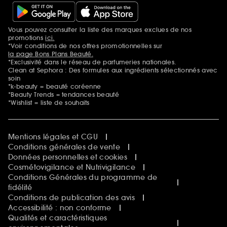
Vous pouvez consulter la liste des marques exclues de nos
Mentions additionnelles
promotions
ici.
*Voir conditions de nos offres promotionnelles sur
la page Bons Plans Beauté.
*Exclusivité dans le réseau de parfumeries nationales.
Clean at Sephora : Des formules aux ingrédients sélectionnés avec
soin
*k-beauty = beauté coréenne
*Beauty Trends = tendances beauté
*Wishlist = liste de souhaits
Mentions légales et CGU
Conditions générales de vente
Données personnelles et cookies
Cosmétovigilance et Nutrivigilance
Conditions Générales du programme de
fidélité
Conditions de publication des avis
Accessibilité : non conforme
Qualités et caractéristiques