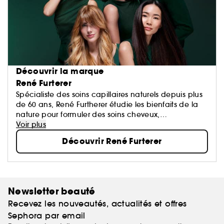
Découvrir la marque
René Furterer
Spécialiste des soins capillaires naturels depuis plus
de 60 ans, René Furtherer étudie les bienfaits de la
nature pour formuler des soins cheveux,
shampoings, après-shampoings et masques qui ont
Voir plus
pour objectif de sublimer vos cheveux.
Découvrir René Furterer
Newsletter beauté
Recevez les nouveautés, actualités et offres
Sephora par email