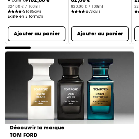
162,00 €
82,00 €
2
À partir de
324,00 € / 100ml
820,00 € / 100ml
22
1685
avis
73
avis
Existe en 3 formats
Ajouter au panier
Ajouter au panier
Découvrir la marque
TOM FORD