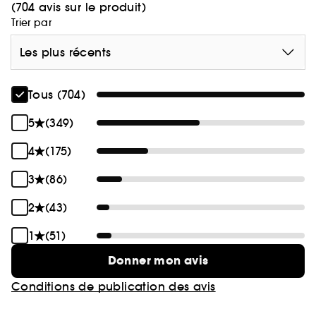
(704 avis sur le produit)
Trier par
Les plus récents
Tous (704)
5
(349)
4
(175)
3
(86)
2
(43)
1
(51)
Donner mon avis
Conditions de publication des avis