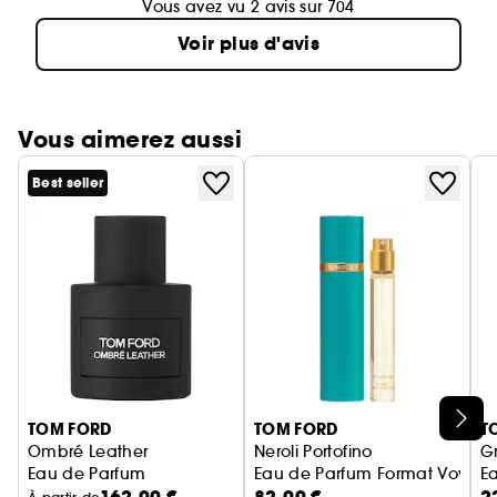
Vous avez vu 2 avis sur 704
Voir plus d'avis
Vous aimerez aussi
Best seller
Ignorer le carrousel produits
TOM FORD
TOM FORD
T
Ombré Leather
Neroli Portofino
Gr
Eau de Parfum
Eau de Parfum Format Voyag
E