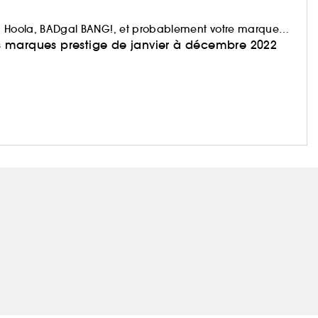
nt, Hoola, BADgal BANG!, et probablement votre marque
des marques prestige de janvier à décembre 2022
tre synonyme de plaisir et de bien-être. Parce que le
produit make-up favori ou que vous ayez simplement