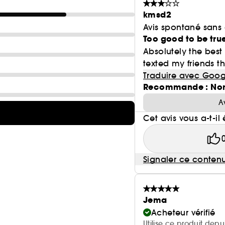
kmsd2
Avis spontané sans
Too good to be tru
Absolutely the best 
texted my friends th
Traduire avec Goog
Recommande : No
A
Cet avis vous a-t-il 
Signaler ce conten
Jema
Acheteur vérifié
Utilise ce produit dep