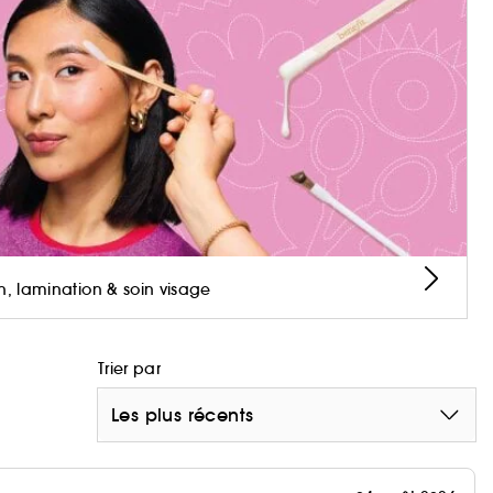
une nutrition des cils
nne un effet liftant longue durée aux cils
n, lamination & soin visage
 ultra déployé(2)
Trier par
Les plus récents