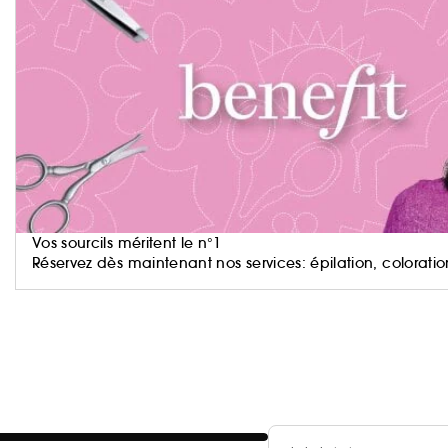
Une formule unique :
- 24h d’effet déployé(1)
- Ne coule pas
- Résiste à l’eau, l’humidité et la transpiration
- Formule légère et modulable
- Ne s’effrite pas
- Provitamine B5 aide à fortifier les cils
- Extrait de cranberry contient des acides gras pour 
- Cire de riz : aide à séparer et définir les cils et do
Vos sourcils méritent le n°1
Réservez dès maintenant nos services: épilation, coloratio
ILS SONT DÉJÀ FANS !
92% déclarent que le mascara offre un effet éventail
97% déclarent trouver leurs cils plus définis(2)
92% déclarent que leurs cils sont bien séparés(2)
(1)Test instrumental sur 27 participants
(2)Autotest par 119 participants après 1 semaine