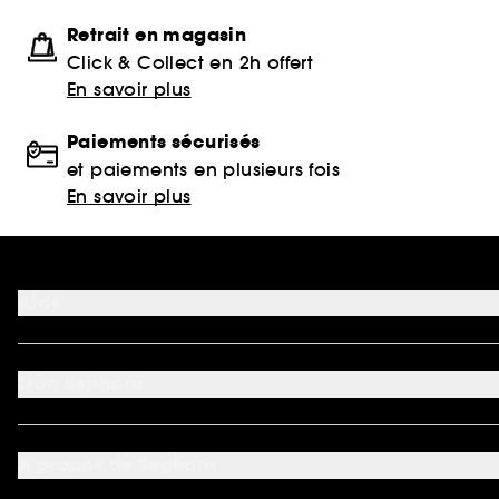
Retrait en magasin
Click & Collect en 2h offert
En savoir plus
Paiements sécurisés
et paiements en plusieurs fois
En savoir plus
Aide
FAQ
Moyens de paiement acceptés
Mon Sephora
Nous contacter
Conditions de livraison
Mon compte
Retourner un produit
My Sephora
*Conditions de nos offres
A propos de Sephora
Authenticité des avis
*Exclusion des promotions
Préférence cookies