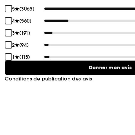
5
(3065)
4
(560)
3
(191)
2
(94)
1
(115)
Donner mon avis
Conditions de publication des avis