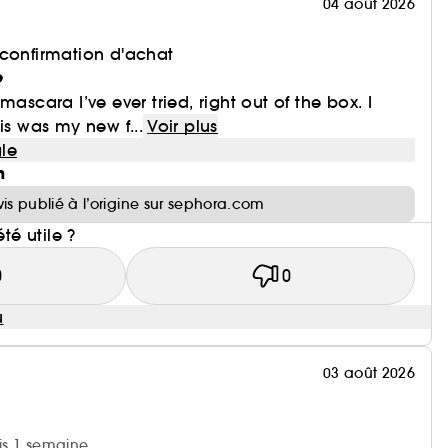
04 août 2026
 confirmation d'achat
e
mascara I’ve ever tried, right out of the box. I
is was my new f...
Voir plus
le
n
vis publié à l’origine sur sephora.com
été utile ?
0
0
u
03 août 2026
uis 1 semaine