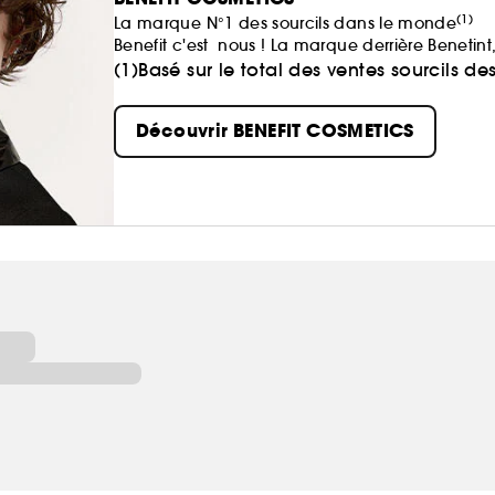
(1)
La marque N°1 des sourcils dans le monde
Benefit c'est nous ! La marque derrière Beneti
sourcils préférée !
(1)Basé sur le total des ventes sourcils 
Chez Benefit, nous pensons que la beauté doit ê
bien-être intérieur se voit à l'extérieur.​
Découvrir BENEFIT COSMETICS
Alors, que vous soyez à la recherche de votre 
besoin de vous amuser, on s'occupe de vous.