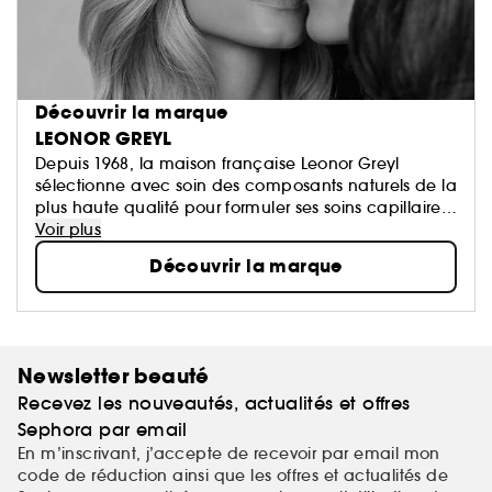
Découvrir la marque
LEONOR GREYL
Depuis 1968, la maison française Leonor Greyl
sélectionne avec soin des composants naturels de la
plus haute qualité pour formuler ses soins capillaires.
Une philosophie unique qui allie soin personnalisé et
Voir plus
beauté du cheveu pour un résultat éclatant. Grâce
Découvrir la marque
à son savoir-faire et sa connaissance des plantes, la
famille Greyl innove à travers la création de produits
non irritants, adaptés à tous types de cheveux et
fabriqués en France.
Newsletter beauté
Recevez les nouveautés, actualités et offres
Sephora par email
En m’inscrivant, j’accepte de recevoir par email mon
code de réduction ainsi que les offres et actualités de