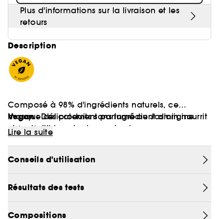
Plus d'informations sur la livraison et les
retours
Description
Composé à 98% d'ingrédients naturels, ce
Vegan :
masque délicatement parfumé au Jasmin nourrit
Des produits sans ingrédient d’origine
et embellit tous les types de cheveux,
animale.
Lire la suite
spécialement les cheveux fins. Riche en acides
aminés, en protéines et en huiles végétales aux
Conseils d'utilisation
propriétés réparatrices (Jojoba, Coco). Les
cheveux retrouvent brillance et douceur sans effet
alourdissant.
Résultats des tests
Compositions