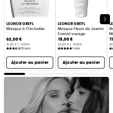
Ignorer le carrousel produits
LEONOR GREYL
LEONOR GREYL
L
Masque à l'Orchidée
Masque Fleurs de Jasmin
S
Format voyage
M
62,00 €
15,00 €
1
F
31,00 € / 100ml
30,00 € / 100ml
22
29
avis
1
avis
Ajouter au panier
Ajouter au panier