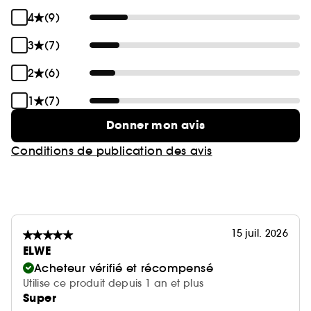
4
(9)
3
(7)
2
(6)
1
(7)
Donner mon avis
Conditions de publication des avis
15 juil. 2026
ELWE
Acheteur vérifié et récompensé
Utilise ce produit depuis 1 an et plus
Super