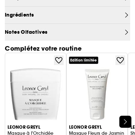
Ingrédients
Notes Olfactives
Complétez votre routine
Edition limitée
Ignorer le carrousel produits
LEONOR GREYL
LEONOR GREYL
L
Masque à l'Orchidée
Masque Fleurs de Jasmin
S