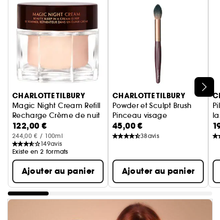
Ignorer le carrousel produits
CHARLOTTE TILBURY
CHARLOTTE TILBURY
C
Magic Night Cream Refill
Powder et Sculpt Brush
Pi
Recharge Crème de nuit
Pinceau visage
l
122,00 €
45,00 €
1
M
244,00 € / 100ml
38
avis
149
avis
Existe en 2 formats
Ajouter au panier
Ajouter au panier