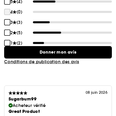
5
(4)
4
(0)
3
(3)
2
(5)
1
(2)
Donner mon avis
Conditions de publication des avis
08 juin 2026
Sugarbum99
Acheteur vérifié
Great Product