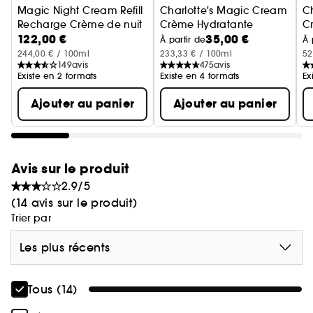
Magic Night Cream Refill
Charlotte's Magic Cream
C
Recharge Crème de nuit
Crème Hydratante
C
122,00 €
35,00 €
C
À partir de
À 
244,00 € / 100ml
233,33 € / 100ml
52
149
avis
475
avis
Existe en 2 formats
Existe en 4 formats
Ex
Ajouter au panier
Ajouter au panier
Avis sur le produit
2.9/5
(14 avis sur le produit)
Trier par
Les plus récents
Tous (14)