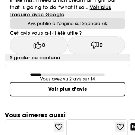
it like this. I need a rich cream at night but
that is going to do “what it sa...
Voir plus
Traduire avec Google
Avis publié à l’origine sur Sephora-uk
Cet avis vous a-t-il été utile ?
0
0
Signaler ce contenu
Vous avez vu 2 avis sur 14
Voir plus d'avis
Vous aimerez aussi
E